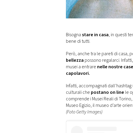
DI
MONACO
RMC
CONSIGLIA
Bisogna
stare in casa
, in questi t
bene di tutti.
Però, anche tra le pareti di casa, 
bellezza
possono regalarci. Infatti
musei a entrare
nelle nostre cas
capolavori.
Infatti, accompagnati dall’hashtag
culturali che
postano on line
le op
comprende i Musei Reali di Torino, P
Museo Egizio, il museo d’arte orien
(Foto Getty Images)