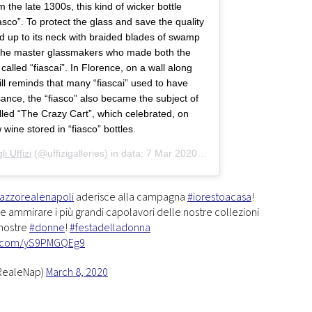
 the late 1300s, this kind of wicker bottle
fiasco”. To protect the glass and save the quality
d up to its neck with braided blades of swamp
 The master glassmakers who made both the
called “fiascai”. In Florence, on a wall along
still reminds that many “fiascai” used to have
sance, the “fiasco” also became the subject of
alled “The Crazy Cart”, which celebrated, on
wine stored in “fiasco” bottles.
li Uffizi
(@uffizigalleries) in data:
7 Mar 2020 alle ore 2:04 PST
azzorealenapoli
aderisce alla campagna
#iorestoacasa
!
re e ammirare i più grandi capolavori delle nostre collezioni
 nostre
#donne
!
#festadelladonna
er.com/yS9PMGQEg9
RealeNap)
March 8, 2020