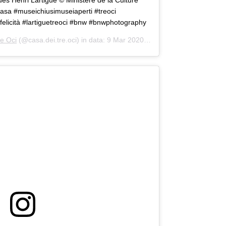
es Henri Lartigue © Ministère de la Culture
asa #museichiusimuseiaperti #treoci
afelicità #lartiguetreoci #bnw #bnwphotography
e Oci
(@casa.dei.tre.oci) in data:
9 Mar 2020 alle ore 12:33 PDT