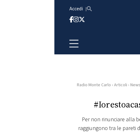
Vai al contenuto
Accedi
Radio Monte Carlo
›
Articoli
›
New
HOME
#Iorestoacas
RADIO
Per non rinunciare alla b
WEB
raggiungono tra le pareti d
RADIO