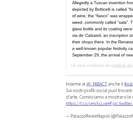
Allegedly a Tuscan invention from
depicted by Botticelli is called “
of wine, the “fiasco” was wrappe
weed, commonly called “sala”.
glass bottle and its coating were 
via de’ Calzaioli, an inscription 
their shops there. In the Renais
a well-known popular festivity c
September 29, the arrival of new 
Un post condiviso da
Gallerie deg
Insieme al
@_MiBACT
anche il
#pal
Sui nostri profili social puoi trova
d’arte. Cominciamo a mostrarvi le
https://t.co/vHxXcLveHf
pic.twitt
— PalazzoRealeNapoli (@Palazzo