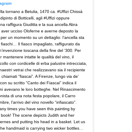
tagram
ella tornano a Betulia, 1470 ca. #Uffizi Chissà
ipinto di Botticelli, agli #Uffizi oppure
ena raffigura Giuditta e la sua ancella Abra
o aver ucciso Oloferne e averne deposto la
 per un momento su un dettaglio: l’ancella sta
fiaschi… Il fiasco impagliato, raffigurato da
n’invenzione toscana della fine del ‘300. Per
r mantenere intatte le qualità del vino, il
 collo con cordicelle di erba palustre intrecciata,
stri vetrai che realizzavano sia il recipiente
 chiamati “fiascai”. A Firenze, lungo via de’
on su scritto “Canto dei Fiascai” indica il
iani avevano le loro botteghe. Nel Rinascimento
onista di una nota festa popolare, il Carro
bre, l’arrivo del vino novello “infiascato”.
any times you have seen this painting by
 art book! The scene depicts Judith and her
fernes and putting his head in a basket. Let us
 the handmaid is carrying two wicker bottles…