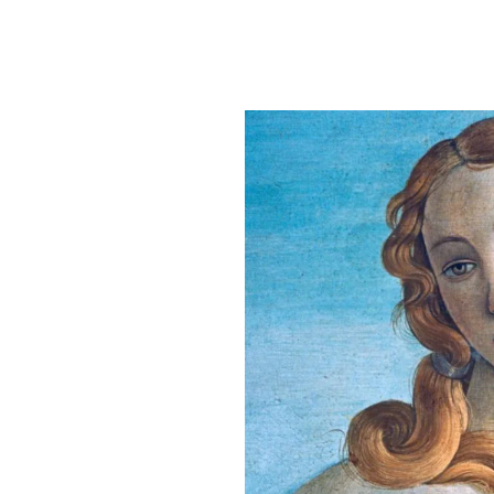
PLAYLIST
NEWS
FOTO
CONCORSI
EVENTI
VIDEO
TV
PRINCIPATO