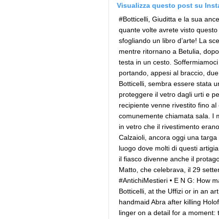
Visualizza questo post su Ins
#Botticelli, Giuditta e la sua anc
quante volte avrete visto questo d
sfogliando un libro d’arte! La sc
mentre ritornano a Betulia, dop
testa in un cesto. Soffermiamoci
portando, appesi al braccio, due 
Botticelli, sembra essere stata u
proteggere il vetro dagli urti e pe
recipiente venne rivestito fino al
comunemente chiamata sala. I mae
in vetro che il rivestimento erano
Calzaioli, ancora oggi una targa c
luogo dove molti di questi artig
il fiasco divenne anche il protag
Matto, che celebrava, il 29 settem
#AntichiMestieri • E N G: How m
Botticelli, at the Uffizi or in an
handmaid Abra after killing Holo
linger on a detail for a moment: