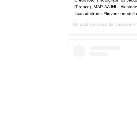
Credit foto: Photograph by Jacqu
(France), MAP-AAJHL . #iostoac
#casadeitreoci #linvenzionedell
Un post condiviso da
Casa dei Tr