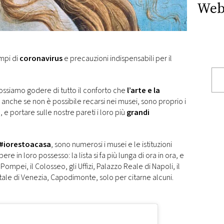
Web
empi di
coronavirus
e precauzioni indispensabili per il
possiamo godere di tutto il conforto che
l’arte e la
, anche se non è possibile recarsi nei musei, sono proprio i
e
, e portare sulle nostre pareti i loro più
grandi
#iorestoacasa
, sono numerosi i musei e le istituzioni
ere in loro possesso: la lista si fa più lunga di ora in ora, e
ompei, il Colosseo, gli Uffizi, Palazzo Reale di Napoli, il
tale di Venezia, Capodimonte, solo per citarne alcuni.