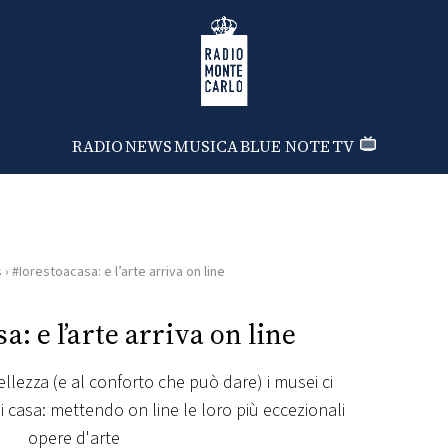
Radio Monte Carlo
RADIO
NEWS
MUSICA
BLUE NOTE
TV
s
›
#Iorestoacasa: e l’arte arriva on line
a: e l’arte arriva on line
ellezza (e al conforto che può dare) i musei ci
i casa: mettendo on line le loro più eccezionali
opere d'arte