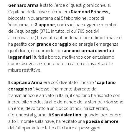
CONSIGLIA
Gennaro Arma
è stato l’eroe di questi giorni convulsi.
Capitano della nave da crociera
Diamond Princess,
bloccata in quarantena dal 5 febbraio nel porto di
Yokohama, in
Giappone
, con i suoi passeggeri e membri
dell’equipaggio (3711 in tutto, di cui 705 positivi
al coronavirus) ha voluto abbandonare per ultimo la nave e
ha gestito con
grande coraggio
ed energia l’emergenza
quotidiana, rincuorando con
annunci ormai diventati
leggendari
i turisti a bordo, motivando con entusiasmo
come bisognasse mantenere la calma e a rispettare le
misure restrittive.
Il
capitano Arma
era così diventato il nostro “
capitano
coraggioso
“. Adesso, finalmente sbarcato dal
transatlantico e arrivato in Italia, il capitano ha risposto con
incredibile modestia alle domande della stampa.«Non sono
un eroe, devo tutto a un cioccolatino», ha scherzato,
riferendosi al giorno di
San Valentino
, quando, per tenere
alto il morale sulla nave, ha recitato una
poesia d’amore
dall’altoparlante e fatto distribuire ai passeggeri