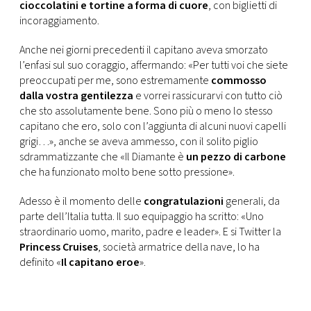
cioccolatini e tortine a forma di cuore
, con biglietti di
incoraggiamento.
Anche nei giorni precedenti il capitano aveva smorzato
l’enfasi sul suo coraggio, affermando: «Per tutti voi che siete
preoccupati per me, sono estremamente
commosso
dalla vostra gentilezza
e vorrei rassicurarvi con tutto ciò
che sto assolutamente bene. Sono più o meno lo stesso
capitano che ero, solo con l’aggiunta di alcuni nuovi capelli
grigi…», anche se aveva ammesso, con il solito piglio
sdrammatizzante che «Il Diamante è
un pezzo di carbone
che ha funzionato molto bene sotto pressione».
Adesso è il momento delle
congratulazioni
generali, da
parte dell’Italia tutta. Il suo equipaggio ha scritto: «Uno
straordinario uomo, marito, padre e leader». E si Twitter la
Princess Cruises
, società armatrice della nave, lo ha
definito «
Il capitano eroe
».