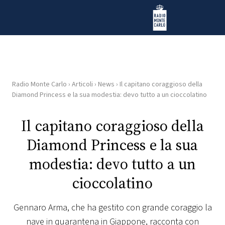
Vai al contenuto
Radio Monte Carlo
Radio Monte Carlo
›
Articoli
›
News
›
Il capitano coraggioso della
HOME
Diamond Princess e la sua modestia: devo tutto a un cioccolatino
RADIO
Il capitano coraggioso della
Diamond Princess e la sua
WEB
RADIO
modestia: devo tutto a un
cioccolatino
PLAYLIST
Gennaro Arma, che ha gestito con grande coraggio la
NEWS
nave in quarantena in Giappone, racconta con