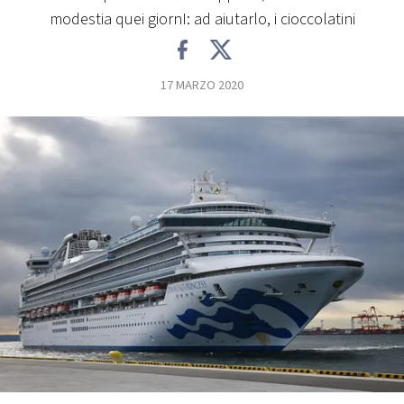
modestia quei giornI: ad aiutarlo, i cioccolatini
FOTO
17 MARZO 2020
CONCORSI
EVENTI
VIDEO
TV
PRINCIPATO
DI
MONACO
RMC