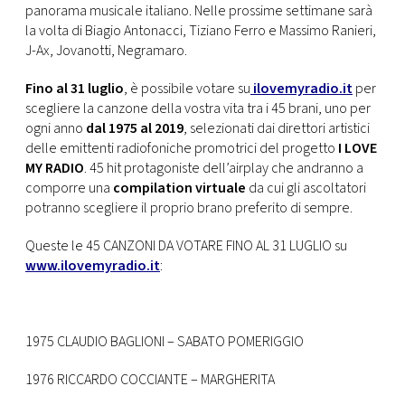
panorama musicale italiano. Nelle prossime settimane sarà
la volta di Biagio Antonacci, Tiziano Ferro e Massimo Ranieri,
J-Ax, Jovanotti, Negramaro.
Fino al 31 luglio
, è possibile votare su
ilovemyradio.it
per
scegliere la canzone della vostra vita tra i 45 brani, uno per
ogni anno
dal 1975 al 2019
, selezionati dai direttori artistici
delle emittenti radiofoniche promotrici del progetto
I LOVE
MY RADIO
. 45 hit protagoniste dell’airplay che andranno a
comporre una
compilation virtuale
da cui gli ascoltatori
potranno scegliere il proprio brano preferito di sempre.
Queste le 45 CANZONI DA VOTARE FINO AL 31 LUGLIO su
www.ilovemyradio.it
:
1975 CLAUDIO BAGLIONI – SABATO POMERIGGIO
1976 RICCARDO COCCIANTE – MARGHERITA