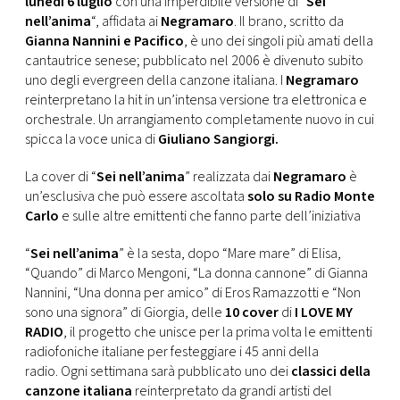
lunedì 6 luglio
con una imperdibile versione di “
Sei
CONSIGLIA
nell’anima
“, affidata ai
Negramaro
. Il brano, scritto da
Gianna Nannini e Pacifico
, è uno dei singoli più amati della
cantautrice senese; pubblicato nel 2006 è divenuto subito
uno degli evergreen della canzone italiana. I
Negramaro
reinterpretano la hit in un’intensa versione tra elettronica e
orchestrale. Un arrangiamento completamente nuovo in cui
spicca la voce unica di
Giuliano Sangiorgi.
La cover di “
Sei nell’anima
” realizzata dai
Negramaro
è
un’esclusiva che può essere ascoltata
solo su Radio Monte
Carlo
e sulle altre emittenti che fanno parte dell’iniziativa
“
Sei nell’anima
” è la sesta, dopo “Mare mare” di Elisa,
“Quando” di Marco Mengoni, “La donna cannone” di Gianna
Nannini, “Una donna per amico” di Eros Ramazzotti e “Non
sono una signora” di Giorgia, delle
10 cover
di
I LOVE MY
RADIO
, il progetto che unisce per la prima volta le emittenti
radiofoniche italiane per festeggiare i 45 anni della
radio. Ogni settimana sarà pubblicato uno dei
classici della
canzone italiana
reinterpretato da grandi artisti del