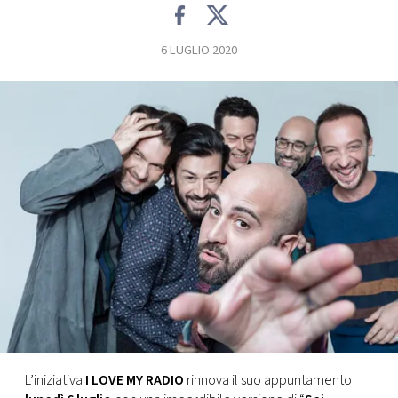
FOTO
6 LUGLIO 2020
CONCORSI
EVENTI
VIDEO
TV
PRINCIPATO
DI
MONACO
L’iniziativa
I LOVE MY RADIO
rinnova il suo appuntamento
RMC