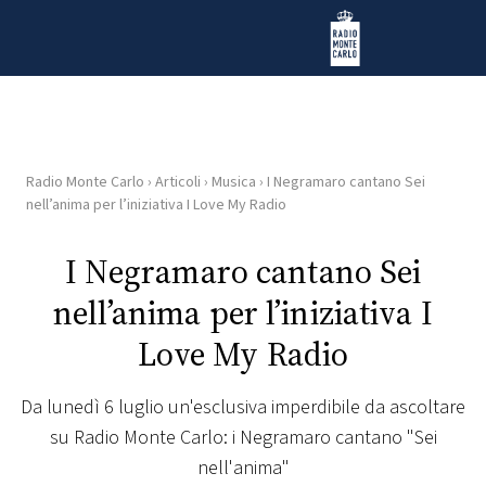
Vai al contenuto
Radio Monte Carlo
Radio Monte Carlo
›
Articoli
›
Musica
›
I Negramaro cantano Sei
HOME
nell’anima per l’iniziativa I Love My Radio
RADIO
I Negramaro cantano Sei
nell’anima per l’iniziativa I
WEB
RADIO
Love My Radio
PLAYLIST
Da lunedì 6 luglio un'esclusiva imperdibile da ascoltare
su Radio Monte Carlo: i Negramaro cantano "Sei
NEWS
nell'anima"