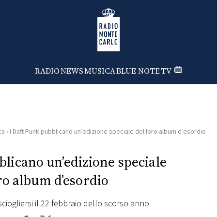
Radio Monte Carlo
RADIO
NEWS
MUSICA
BLUE NOTE
TV
ca
›
I Daft Punk pubblicano un’edizione speciale del loro album d’esordio
blicano un’edizione speciale
ro album d’esordio
ciogliersi il 22 febbraio dello scorso anno