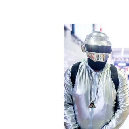
PLAYLIST
NEWS
FOTO
CONCORSI
EVENTI
VIDEO
TV
PRINCIPATO