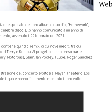
Web
dizione speciale del loro album d’esordio, “Homework”,
el celebre disco. E lo hanno comunicato a un anno di
imento, avvenuto il 22 febbraio del 2021.
” contiene quindici remix, di cui nove inediti, tra cui
odd Terry e Kenlou. Al progetto hanno preso parte
erry, Motorbass, Slam, Ian Pooley, I:Cube, Roger Sanchez
strazione del concerto svoltosi al Mayan Theater di Los
e il quale hanno finalmente mostrato il loro volto.