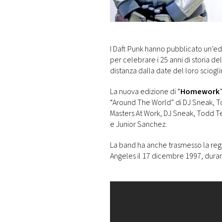
DI
MONACO
RMC
I Daft Punk hanno pubblicato un’e
CONSIGLIA
per celebrare i 25 anni di storia d
distanza dalla date del loro sciogl
La nuova edizione di “
Homework
“Around The World” di DJ Sneak, T
Masters At Work, DJ Sneak, Todd T
e Junior Sanchez.
La band ha anche trasmesso la regi
Angeles il 17 dicembre 1997, durant