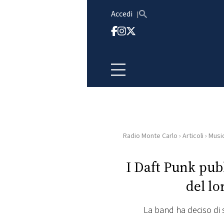
Vai al contenuto
Accedi
Radio Monte Carlo
›
Articoli
›
Musi
HOME
I Daft Punk pub
RADIO
del lo
WEB
RADIO
La band ha deciso di s