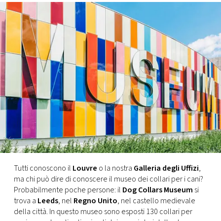
FOTO
CONCORSI
EVENTI
VIDEO
TV
PRINCIPATO
Tutti conoscono il
Louvre
o la nostra
Galleria degli Uffizi
,
DI
ma chi può dire di conoscere il museo dei collari per i cani?
MONACO
Probabilmente poche persone: il
Dog Collars Museum
si
trova a
Leeds
, nel
Regno Unito
, nel castello medievale
della città. In questo museo sono esposti 130 collari per
RMC