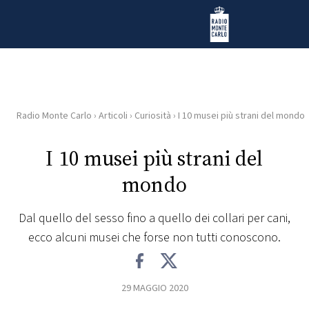
Vai al contenuto
Radio Monte Carlo
Radio Monte Carlo
›
Articoli
›
Curiosità
›
I 10 musei più strani del mondo
HOME
I 10 musei più strani del
RADIO
mondo
WEB
RADIO
Dal quello del sesso fino a quello dei collari per cani,
ecco alcuni musei che forse non tutti conoscono.
PLAYLIST
29 MAGGIO 2020
NEWS