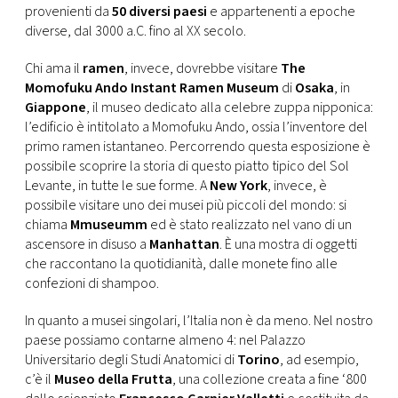
provenienti da
50 diversi paesi
e appartenenti a epoche
diverse, dal 3000 a.C. fino al XX secolo.
Chi ama il
ramen
, invece, dovrebbe visitare
The
Momofuku Ando Instant Ramen Museum
di
Osaka
, in
Giappone
, il museo dedicato alla celebre zuppa nipponica:
l’edificio è intitolato a Momofuku Ando, ossia l’inventore del
primo ramen istantaneo. Percorrendo questa esposizione è
possibile scoprire la storia di questo piatto tipico del Sol
Levante, in tutte le sue forme. A
New York
, invece, è
possibile visitare uno dei musei più piccoli del mondo: si
chiama
Mmuseumm
ed è stato realizzato nel vano di un
ascensore in disuso a
Manhattan
. È una mostra di oggetti
che raccontano la quotidianità, dalle monete fino alle
confezioni di shampoo.
In quanto a musei singolari, l’Italia non è da meno. Nel nostro
paese possiamo contarne almeno 4: nel Palazzo
Universitario degli Studi Anatomici di
Torino
, ad esempio,
c’è il
Museo della Frutta
, una collezione creata a fine ‘800