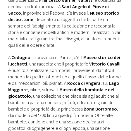
dallo scienziato
Francesco Garnier Valletti
e costituita da
centinaia di frutti artificiali. A
Sant’Angelo di Piove di
Sacco
, in provincia di Padova, c’è invece il
Museo storico
del bottone
, dedicato a un oggetto che fa parte da
sempre dell’abbigliamento: la collezione ne racconta la
storia e contiene modelli antichi e moderni, realizzati in vari
materiali e raffiguranti raffinati disegni, al punto da renderli
quasi delle opere d’arte.
A
Cedogno
, in provincia di Parma, c’è il
Museo storico dei
lucchetti
, una raccolta che il proprietario
Vittorio Cavalli
è riuscito a realizzare con modelli provenienti da tutto il
mondo, da quelli di ottone fino a quelli di osso, dalle forme
e dai meccanismi più svariati. A
Rocca di Angera
, sul
Lago
Maggiore
, infine, si trova il
Museo della bambola e del
giocattolo
, una collezione che piace sia agli adulti che ai
bambini: la galleria contiene, infatti, oltre un migliaio di
bambole di proprietà della principessa
Bona Borromeo
,
dai modelli del ‘700 fino a quelli più moderni. Oltre alle
bambole, contiene anche una sezione dedicata ai
giocattoli di ogni genere e di ogni epoca, una sezione