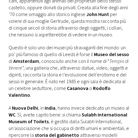
cani, appartenuti agli animali dei proprietari dello stesso
CONSIGLIA
castello, oppure donati da privati. Creata alla fine degli anni
’70 come omaggio allo storico inglese
John Hunt
per
volere di sua moglie Gertrude, questa mostra racconta più
di cinque secoli di storia attraverso degli oggetti, i collari,
che nessuno si aspetterebbe di vedere in un museo.
Questo è solo uno dei musei più stravaganti del mondo: un
po’ più famoso di quello di Leeds è forse il
Museo del sesso
di
Amsterdam
, conosciuto anche con il nome di “
Tempio di
Venere
”, una galleria che, attraverso statue, video, oggetti e
dipinti, racconta la storia e l’evoluzione dell’erotismo e del
sesso in generale. È nato nel 1985 e ogni sala è dedicata al
un celebre seduttore, come
Casanova
o
Rodolfo
Valentino
.
A
Nuova Delhi
, in
India
, hanno invece dedicato un museo al
WC
. Sì, avete capito bene: si chiama
Sulabh International
Museum of Toilets
, è gestito dalla Sulabh International,
un’associazione che si occupa di diritti umani e ambientali, e
ripercorre la
storia del gabinetto
attraverso modelli