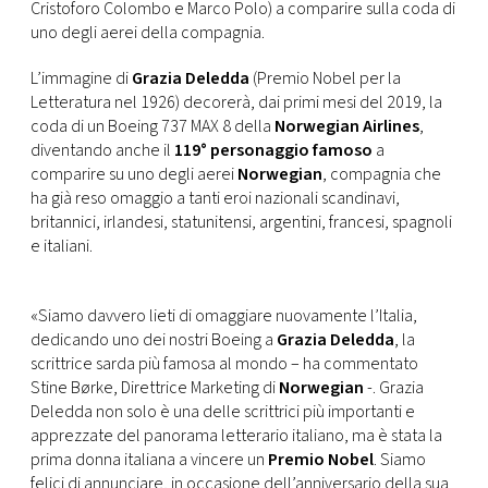
CONSIGLIA
Cristoforo Colombo e Marco Polo) a comparire sulla coda di
uno degli aerei della compagnia.
L’immagine di
Grazia Deledda
(Premio Nobel per la
Letteratura nel 1926) decorerà, dai primi mesi del 2019, la
coda di un Boeing 737 MAX 8 della
Norwegian Airlines
,
diventando anche il
119° personaggio famoso
a
comparire su uno degli aerei
Norwegian
, compagnia che
ha già reso omaggio a tanti eroi nazionali scandinavi,
britannici, irlandesi, statunitensi, argentini, francesi, spagnoli
e italiani.
«Siamo davvero lieti di omaggiare nuovamente l’Italia,
dedicando uno dei nostri Boeing a
Grazia Deledda
, la
scrittrice sarda più famosa al mondo – ha commentato
Stine Børke, Direttrice Marketing di
Norwegian
-. Grazia
Deledda non solo è una delle scrittrici più importanti e
apprezzate del panorama letterario italiano, ma è stata la
prima donna italiana a vincere un
Premio Nobel
. Siamo
felici di annunciare, in occasione dell’anniversario della sua