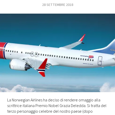
28 SETTEMBRE 2018
FOTO
CONCORSI
EVENTI
VIDEO
TV
PRINCIPATO
DI
MONACO
La Norwegian Airlines ha deciso di rendere omaggio alla
scrittrice italiana Premio Nobel Grazia Deledda. Si tratta del
RMC
terzo personaggio celebre del nostro paese (dopo