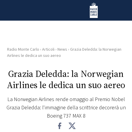
Vai al contenuto
Radio Monte Carlo
Radio Monte Carlo
›
Articoli
›
News
›
Grazia Deledda: la Norwegian
HOME
Airlines le dedica un suo aereo
RADIO
Grazia Deledda: la Norwegian
Airlines le dedica un suo aereo
WEB
RADIO
La Norwegian Airlines rende omaggio al Premio Nobel
Grazia Deledda: l'immagine della scrittrice decorerà un
PLAYLIST
Boeing 737 MAX 8
NEWS