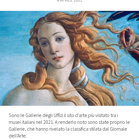
4 APRILE 2022
FOTO
CONCORSI
EVENTI
VIDEO
TV
PRINCIPATO
DI
Sono le Gallerie degli Uffizi il sito d’arte più visitato tra i
MONACO
musei italiani nel 2021. A renderlo noto sono state proprio le
Gallerie, che hanno rivelato la classifica stilata dal Giornale
RMC
dell’Arte.