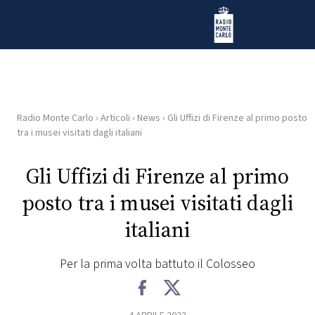
Vai al contenuto
Radio Monte Carlo
Radio Monte Carlo
›
Articoli
›
News
›
Gli Uffizi di Firenze al primo posto
HOME
tra i musei visitati dagli italiani
RADIO
Gli Uffizi di Firenze al primo
posto tra i musei visitati dagli
WEB
RADIO
italiani
PLAYLIST
Per la prima volta battuto il Colosseo
NEWS