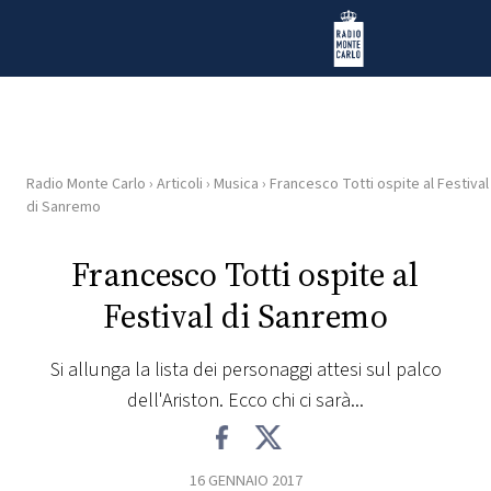
Vai al contenuto
Radio Monte Carlo
Radio Monte Carlo
›
Articoli
›
Musica
›
Francesco Totti ospite al Festival
HOME
di Sanremo
RADIO
Francesco Totti ospite al
Festival di Sanremo
WEB
RADIO
Si allunga la lista dei personaggi attesi sul palco
dell'Ariston. Ecco chi ci sarà...
PLAYLIST
NEWS
16 GENNAIO 2017