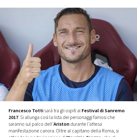
FOTO
CONCORSI
EVENTI
VIDEO
TV
PRINCIPATO
DI
Francesco Totti
sarà tra gli ospiti al
Festival di Sanremo
MONACO
2017
. Si allunga così la lista dei personaggi famosi che
saranno sul palco dell’
Ariston
durante l’attesa
manifestazione canora. Oltre al capitano della Roma, si
RMC