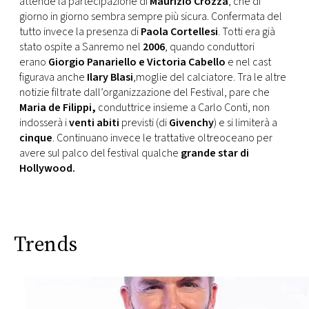
attende la partecipazione di
Maurizio Crozza
, che di
CONSIGLIA
giorno in giorno sembra sempre più sicura. Confermata del
tutto invece la presenza di
Paola Cortellesi
. Totti era già
stato ospite a Sanremo nel
2006
, quando conduttori
erano
Giorgio Panariello e Victoria Cabello
e nel cast
figurava anche
Ilary Blasi
,moglie del calciatore. Tra le altre
notizie filtrate dall’organizzazione del Festival, pare che
Maria de Filippi,
conduttrice insieme a Carlo Conti, non
indosserà i
venti abiti
previsti (di
Givenchy
) e si limiterà a
cinque
. Continuano invece le trattative oltreoceano per
avere sul palco del festival qualche
grande star di
Hollywood.
Trends