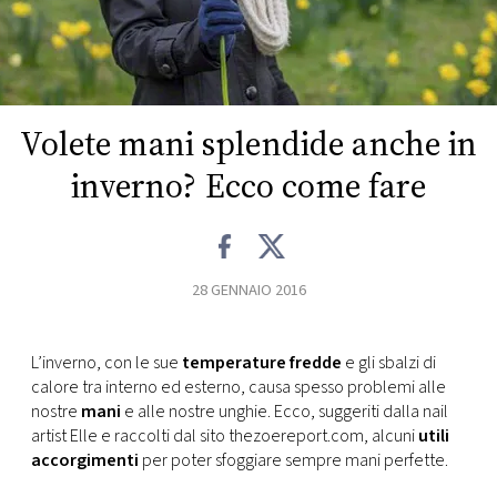
FOTO
CONCORSI
Volete mani splendide anche in
EVENTI
inverno? Ecco come fare
VIDEO
28 GENNAIO 2016
TV
L’inverno, con le sue
temperature fredde
e gli sbalzi di
PRINCIPATO
calore tra interno ed esterno, causa spesso problemi alle
DI
nostre
mani
e alle nostre unghie. Ecco, suggeriti dalla nail
MONACO
artist Elle e raccolti dal sito thezoereport.com, alcuni
utili
accorgimenti
per poter sfoggiare sempre mani perfette.
RMC