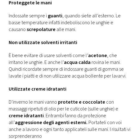
CONSIGLIA
Proteggete le mani
Indossate sempre i
guanti
, quando siete all’esterno. Le
basse temperature infatti indeboliscono le unghie e
causano
screpolature
alle mani.
Non utilizzate solventi irritanti
È bene evitare di usare solventi come l’
acetone
, che
irritano le unghie. E anche l’
acqua calda
rovina le mani.
Quindi ricordate sempre di indossare guanti di gomma se
lavate i piatti e di non utilizzare acqua bollente per lavarvi.
Utilizzate creme idratanti
D’inverno le mani vanno
protette e coccolate
con
massaggi ripetuti di olio per le cuticole (sulle unghie) e
creme idratanti
. Entrambi fanno da protezione
all’
aggressione degli agenti esterni.
Portateli con voi
anche a lavoro e ogni tanto applicateli sulle mani. I risultati vi
sorprenderanno