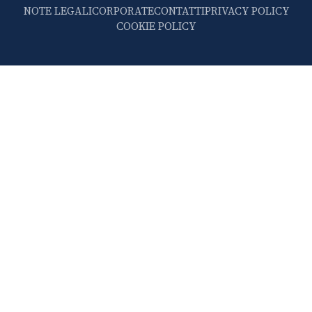
NOTE LEGALI
CORPORATE
CONTATTI
PRIVACY POLICY
COOKIE POLICY