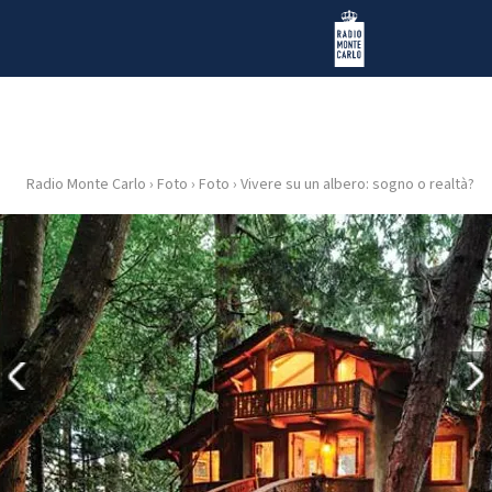
Vai al contenuto
Radio Monte Carlo
Radio Monte Carlo
›
Foto
›
Foto
›
Vivere su un albero: sogno o realtà?
HOME
RADIO
WEB
RADIO
PLAYLIST
NEWS