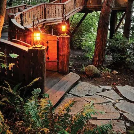
FOTO
CONCORSI
EVENTI
VIDEO
TV
PRINCIPATO
DI
MONACO
RMC