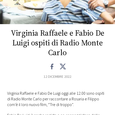
FOTO
CONCORSI
Virginia Raffaele e Fabio De
EVENTI
Luigi ospiti di Radio Monte
Carlo
VIDEO
TV
12 DICEMBRE 2022
PRINCIPATO
DI
Virginia Raffaele e Fabio De Luigi oggi alle 12.00 sono ospiti
MONACO
di Radio Monte Carlo per raccontare a Rosaria e Filippo
com’è il loro nuovo film, “Tre di troppo”.
RMC