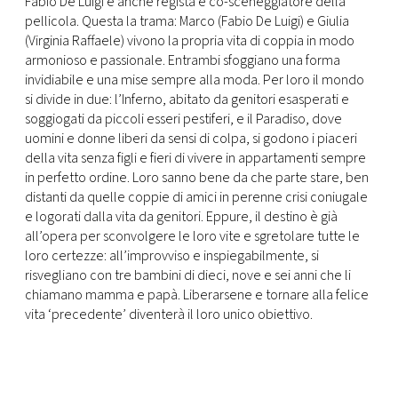
Fabio De Luigi è anche regista e co-sceneggiatore della
CONSIGLIA
pellicola. Questa la trama: Marco (Fabio De Luigi) e Giulia
(Virginia Raffaele) vivono la propria vita di coppia in modo
armonioso e passionale. Entrambi sfoggiano una forma
invidiabile e una mise sempre alla moda. Per loro il mondo
si divide in due: l’Inferno, abitato da genitori esasperati e
soggiogati da piccoli esseri pestiferi, e il Paradiso, dove
uomini e donne liberi da sensi di colpa, si godono i piaceri
della vita senza figli e fieri di vivere in appartamenti sempre
in perfetto ordine. Loro sanno bene da che parte stare, ben
distanti da quelle coppie di amici in perenne crisi coniugale
e logorati dalla vita da genitori. Eppure, il destino è già
all’opera per sconvolgere le loro vite e sgretolare tutte le
loro certezze: all’improvviso e inspiegabilmente, si
risvegliano con tre bambini di dieci, nove e sei anni che li
chiamano mamma e papà. Liberarsene e tornare alla felice
vita ‘precedente’ diventerà il loro unico obiettivo.