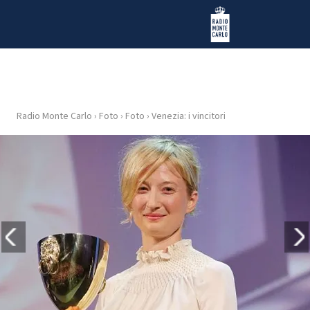
Vai al contenuto
Radio Monte Carlo
Radio Monte Carlo
›
Foto
›
Foto
›
Venezia: i vincitori
HOME
RADIO
WEB
RADIO
PLAYLIST
NEWS