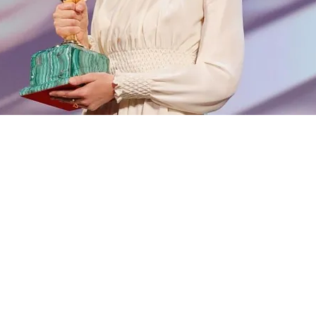
FOTO
CONCORSI
EVENTI
VIDEO
TV
PRINCIPATO
DI
MONACO
RMC