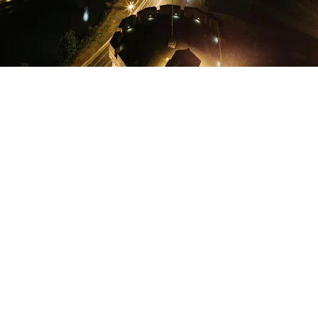
FOTO
CONCORSI
EVENTI
VIDEO
TV
PRINCIPATO
DI
MONACO
RMC