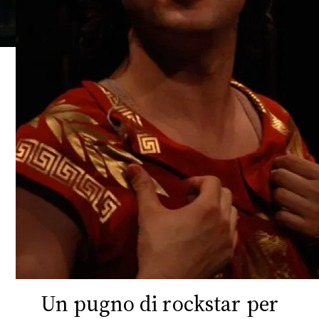
FOTO
CONCORSI
EVENTI
VIDEO
TV
PRINCIPATO
DI
MONACO
Un pugno di rockstar per
RMC