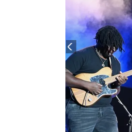
PLAYLIST
NEWS
FOTO
CONCORSI
EVENTI
VIDEO
TV
PRINCIPATO