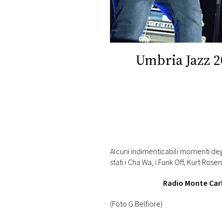
DI
MONACO
RMC
CONSIGLIA
Umbria Jazz 202
Alcuni indimenticabili momenti degl
stati i Cha Wa, i Funk Off, Kurt Ros
Radio Monte Carl
(Foto G.Belfiore)