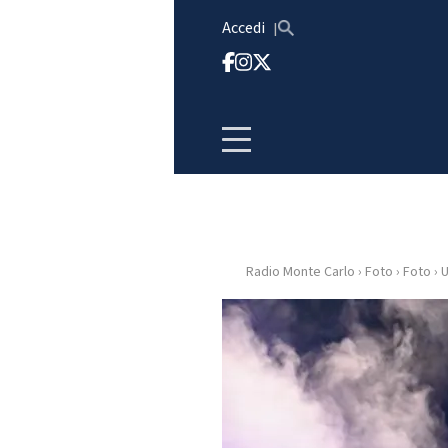
Vai al contenuto
Accedi
Radio Monte Carlo
›
Foto
›
Foto
›
U
HOME
RADIO
WEB
RADIO