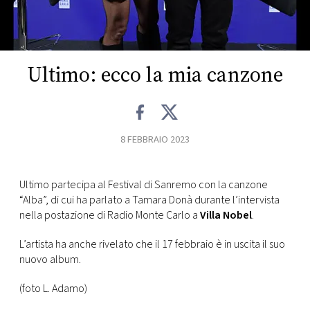
FOTO
CONCORSI
Ultimo: ecco la mia canzone
EVENTI
8 FEBBRAIO 2023
VIDEO
Ultimo partecipa al Festival di Sanremo con la canzone
TV
“Alba”, di cui ha parlato a Tamara Donà durante l’intervista
nella postazione di Radio Monte Carlo a
Villa Nobel
.
PRINCIPATO
DI
L’artista ha anche rivelato che il 17 febbraio è in uscita il suo
MONACO
nuovo album.
(foto L. Adamo)
RMC