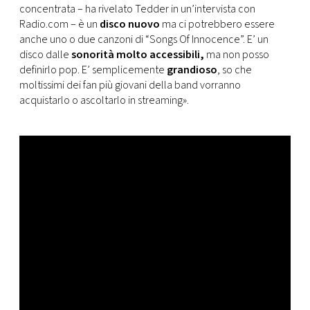
concentrata – ha rivelato Tedder in un’intervista con
Radio.com – è un
disco nuovo
ma ci potrebbero essere
anche uno o due canzoni di “Songs Of Innocence”. E’ un
disco dalle
sonorità molto accessibili,
ma non posso
definirlo pop. E’ semplicemente
grandioso
, so che
moltissimi dei fan più giovani della band vorranno
acquistarlo o ascoltarlo in streaming».