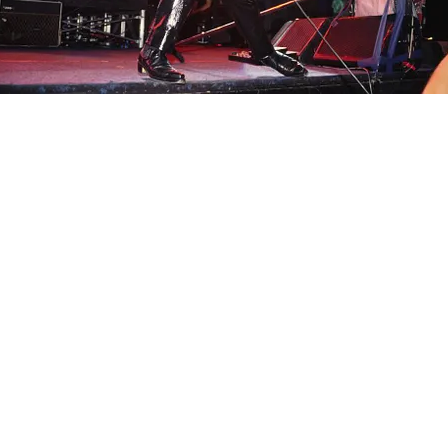
FOTO
CONCORSI
EVENTI
VIDEO
TV
PRINCIPATO
DI
MONACO
RMC