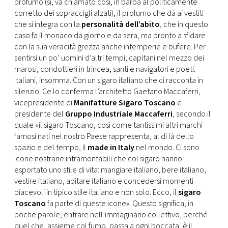
profumo (sì, va chiamato così, in barba al politicamente
corretto dei sopraccigli alzati), il profumo che dà ai vestiti
che si integra con la
personalità dell’abito
, che in questo
caso fa il monaco da giorno e da sera, ma pronto a sfidare
con la sua veracità grezza anche intemperie e bufere. Per
sentirsi un po’ uomini d’altri tempi, capitani nel mezzo dei
marosi, condottieri in trincea, santi e navigatori e poeti.
Italiani, insomma. Con un sigaro italiano che ci racconta in
silenzio. Ce lo conferma l’architetto Gaetano Maccaferri,
vicepresidente di
Manifatture Sigaro Toscano
e
presidente del
Gruppo Industriale Maccaferri
, secondo il
quale «il sigaro Toscano, così come tantissimi altri marchi
famosi nati nel nostro Paese rappresenta, al di là dello
spazio e del tempo, il
made in Italy
nel mondo. Ci sono
icone nostrane intramontabili che col sigaro hanno
esportato uno stile di vita: mangiare italiano, bere italiano,
vestire italiano, abitare italiano e concedersi momenti
piacevoli in tipico stile italiano e non solo. Ecco, il
sigaro
Toscano
fa parte di queste icone». Questo significa, in
poche parole, entrare nell’immaginario collettivo, perché
quel che, assieme col fumo, passa a ogni boccata, è il