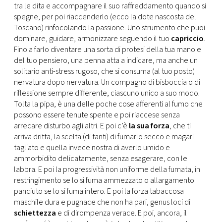
CONSIGLIA
tra le dita e accompagnare il suo raffreddamento quando si
spegne, per poi riaccenderlo (ecco la dote nascosta del
Toscano) rinfocolando la passione. Uno strumento che puoi
dominare, guidare, armonizzare seguendo il tuo
capriccio
.
Fino a farlo diventare una sorta di protesi della tua mano e
del tuo pensiero, una penna atta a indicare, ma anche un
solitario anti-stress rugoso, che si consuma (al tuo posto)
nervatura dopo nervatura. Un compagno di bisboccia o di
riflessione sempre differente, ciascuno unico a suo modo.
Tolta la pipa, è una delle poche cose afferenti al fumo che
possono essere tenute spente e poi riaccese senza
arrecare disturbo agli altri. E poi c’è
la sua forza
, che ti
arriva dritta, la scelta (di tanti) di fumarlo secco e magari
tagliato e quella invece nostra di averlo umido e
ammorbidito delicatamente, senza esagerare, con le
labbra. E poi la progressività non uniforme della fumata, in
restringimento se lo si fuma ammezzato o allargamento
panciuto se lo si fuma intero. E poi la forza tabaccosa
maschile dura e pugnace che non ha pari, genus loci di
schiettezza
e di dirompenza verace. E poi, ancora, il