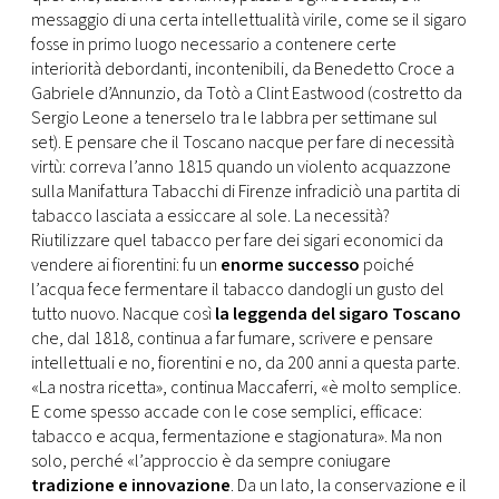
messaggio di una certa intellettualità virile, come se il sigaro
fosse in primo luogo necessario a contenere certe
interiorità debordanti, incontenibili, da Benedetto Croce a
Gabriele d’Annunzio, da Totò a Clint Eastwood (costretto da
Sergio Leone a tenerselo tra le labbra per settimane sul
set). E pensare che il Toscano nacque per fare di necessità
virtù: correva l’anno 1815 quando un violento acquazzone
sulla Manifattura Tabacchi di Firenze infradiciò una partita di
tabacco lasciata a essiccare al sole. La necessità?
Riutilizzare quel tabacco per fare dei sigari economici da
vendere ai fiorentini: fu un
enorme successo
poiché
l’acqua fece fermentare il tabacco dandogli un gusto del
tutto nuovo. Nacque così
la leggenda del sigaro Toscano
che, dal 1818, continua a far fumare, scrivere e pensare
intellettuali e no, fiorentini e no, da 200 anni a questa parte.
«La nostra ricetta», continua Maccaferri, «è molto semplice.
E come spesso accade con le cose semplici, efficace:
tabacco e acqua, fermentazione e stagionatura». Ma non
solo, perché «l’approccio è da sempre coniugare
tradizione e innovazione
. Da un lato, la conservazione e il