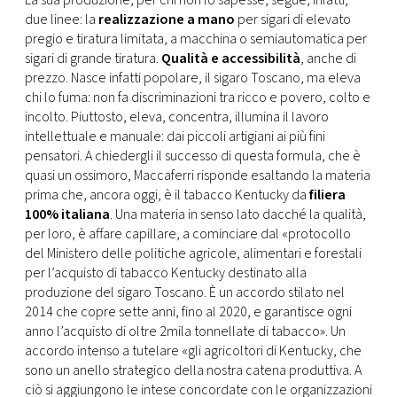
La sua produzione, per chi non lo sapesse, segue, infatti,
due linee: la
realizzazione a mano
per sigari di elevato
pregio e tiratura limitata, a macchina o semiautomatica per
sigari di grande tiratura.
Qualità e accessibilità
, anche di
prezzo. Nasce infatti popolare, il sigaro Toscano, ma eleva
chi lo fuma: non fa discriminazioni tra ricco e povero, colto e
incolto. Piuttosto, eleva, concentra, illumina il lavoro
intellettuale e manuale: dai piccoli artigiani ai più fini
pensatori. A chiedergli il successo di questa formula, che è
quasi un ossimoro, Maccaferri risponde esaltando la materia
prima che, ancora oggi, è il tabacco Kentucky da
filiera
100% italiana
. Una materia in senso lato dacché la qualità,
per loro, è affare capillare, a cominciare dal «protocollo
del Ministero delle politiche agricole, alimentari e forestali
per l’acquisto di tabacco Kentucky destinato alla
produzione del sigaro Toscano. È un accordo stilato nel
2014 che copre sette anni, fino al 2020, e garantisce ogni
anno l’acquisto di oltre 2mila tonnellate di tabacco». Un
accordo intenso a tutelare «gli agricoltori di Kentucky, che
sono un anello strategico della nostra catena produttiva. A
ciò si aggiungono le intese concordate con le organizzazioni