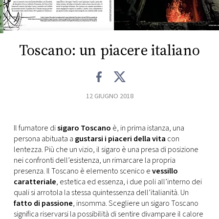
FOTO
Toscano: un piacere italiano
CONCORSI
EVENTI
12 GIUGNO 2018
VIDEO
Il fumatore di
sigaro Toscano
è, in prima istanza, una
TV
persona abituata a
gustarsi i piaceri della vita
con
lentezza. Più che un vizio, il sigaro è una presa di posizione
nei confronti dell’esistenza, un rimarcare la propria
PRINCIPATO
presenza. Il Toscano è elemento scenico e
vessillo
DI
caratteriale
, estetica ed essenza, i due poli all’interno dei
MONACO
quali si arrotola la stessa quintessenza dell’italianità. Un
fatto di passione
, insomma. Scegliere un sigaro Toscano
RMC
significa riservarsi la possibilità di sentire divampare il calore