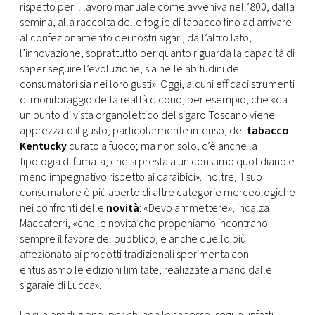
rispetto per il lavoro manuale come avveniva nell’800, dalla
semina, alla raccolta delle foglie di tabacco fino ad arrivare
al confezionamento dei nostri sigari, dall’altro lato,
l’innovazione, soprattutto per quanto riguarda la capacità di
saper seguire l’evoluzione, sia nelle abitudini dei
consumatori sia nei loro gusti». Oggi, alcuni efficaci strumenti
di monitoraggio della realtà dicono, per esempio, che «da
un punto di vista organolettico del sigaro Toscano viene
apprezzato il gusto, particolarmente intenso, del
tabacco
Kentucky
curato a fuoco; ma non solo, c’è anche la
tipologia di fumata, che si presta a un consumo quotidiano e
meno impegnativo rispetto ai caraibici». Inoltre, il suo
consumatore è più aperto di altre categorie merceologiche
nei confronti delle
novità
: «Devo ammettere», incalza
Maccaferri, «che le novità che proponiamo incontrano
sempre il favore del pubblico, e anche quello più
affezionato ai prodotti tradizionali sperimenta con
entusiasmo le edizioni limitate, realizzate a mano dalle
sigaraie di Lucca».