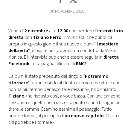
CONSIGLIA
30 NOVEMBRE 2016
Venerdì
2 dicembre
alle
12.00
non perdere l’
intervista in
diretta
con
Tiziano Ferro
. Il musicista, che pubblica
proprio in questo giorno il suo nuovo album “
Il mestiere
della vita
“, è ospite nel programma condotto da Max e
Monica. E l’intervista può anche essere seguita in
diretta
Facebook
, sulla pagina ufficiale di
RMC
!
L’album è stato preceduto dal singolo “
Potremmo
ritornare
“. «In un mondo abituato a un volume alto e che
non ha più tempo per ascoltare nessuno», ha dichiarato
Tiziano
«ho risposto così, a voce bassa. Con una canzone
che parla di quelli che a un certo punto hanno bisogno di
tirare le somme. Esamino esanime il paesaggio. Tutto
prende forma, al principio di
un nuovo capitolo
. Chi va e
chi potrebbe ritornare».