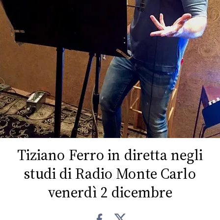
FOTO
CONCORSI
EVENTI
VIDEO
TV
Tiziano Ferro in diretta negli
PRINCIPATO
studi di Radio Monte Carlo
DI
MONACO
venerdì 2 dicembre
RMC