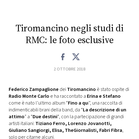
CONSIGLIA
Tiromancino negli studi di
RMC: le foto esclusive
2 OTTOBRE 2018
Federico Zampaglione
dei
Tiromancino
è stato ospite di
Radio Monte Carlo
e ha raccontato a
Erina e Stefano
come è nato l’ultimo album “
Fino a qu
i”, una raccolta di
indimenticabili brani della band, da “
La descrizione di un
attimo
” a “
Due destini
“, con la partecipazione di grandi
artisti italiani:
Tiziano Ferro, Lorenzo Jovanotti,
Giuliano Sangiorgi, Elisa, TheGiornalisti, Fabri Fibra
,
solo per citarne alcuni.