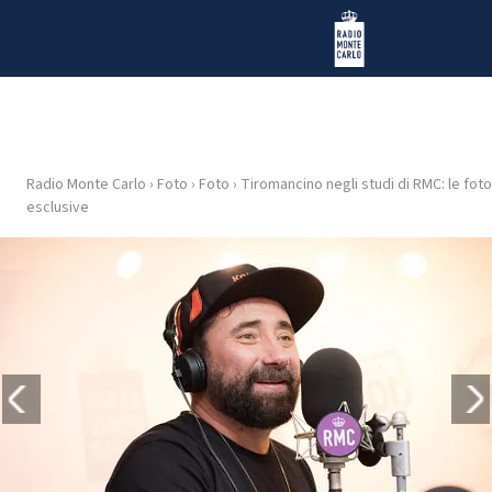
Vai al contenuto
Radio Monte Carlo
Radio Monte Carlo
›
Foto
›
Foto
›
Tiromancino negli studi di RMC: le foto
HOME
esclusive
RADIO
WEB
RADIO
PLAYLIST
NEWS