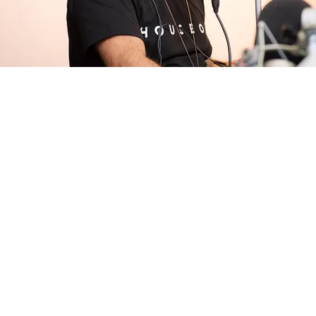
FOTO
CONCORSI
EVENTI
VIDEO
TV
PRINCIPATO
DI
MONACO
RMC