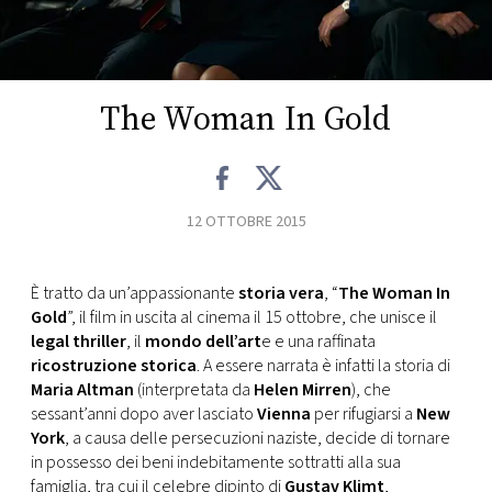
FOTO
CONCORSI
The Woman In Gold
EVENTI
12 OTTOBRE 2015
VIDEO
È tratto da un’appassionante
storia vera
, “
The Woman In
TV
Gold
”, il film in uscita al cinema il 15 ottobre, che unisce il
legal thriller
, il
mondo dell’art
e e una raffinata
PRINCIPATO
ricostruzione storica
. A essere narrata è infatti la storia di
DI
Maria Altman
(interpretata da
Helen Mirren
), che
MONACO
sessant’anni dopo aver lasciato
Vienna
per rifugiarsi a
New
York
, a causa delle persecuzioni naziste, decide di tornare
in possesso dei beni indebitamente sottratti alla sua
RMC
famiglia, tra cui il celebre dipinto di
Gustav Klimt
,