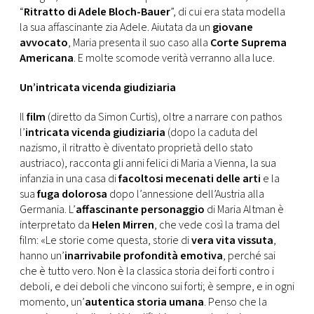
CONSIGLIA
“
Ritratto di Adele Bloch-Bauer
”, di cui era stata modella
la sua affascinante zia Adele. Aiutata da un
giovane
avvocato
, Maria presenta il suo caso alla
Corte Suprema
Americana
. E molte scomode verità verranno alla luce.
Un’intricata vicenda giudiziaria
Il
film
(diretto da Simon Curtis), oltre a narrare con pathos
l’
intricata vicenda giudiziaria
(dopo la caduta del
nazismo, il ritratto è diventato proprietà dello stato
austriaco), racconta gli anni felici di Maria a Vienna, la sua
infanzia in una casa di
facoltosi mecenati delle arti
e la
sua
fuga dolorosa
dopo l’annessione dell’Austria alla
Germania. L’
affascinante personaggio
di Maria Altman è
interpretato da
Helen Mirren
, che vede così la trama del
film: «Le storie come questa, storie di
vera vita vissuta
,
hanno un’
inarrivabile profondità emotiva
, perché sai
che è tutto vero. Non è la classica storia dei forti contro i
deboli, e dei deboli che vincono sui forti; è sempre, e in ogni
momento, un’
autentica storia umana
. Penso che la