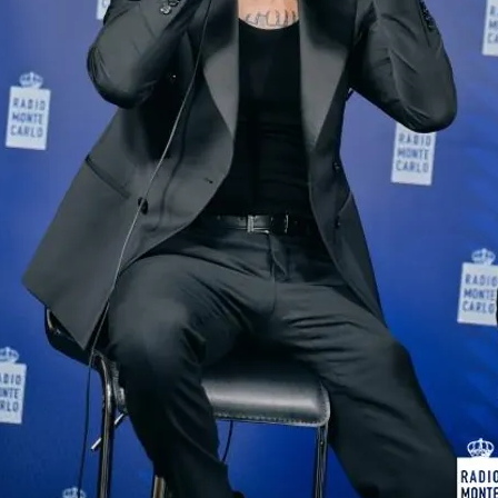
FOTO
CONCORSI
EVENTI
VIDEO
TV
PRINCIPATO
DI
MONACO
RMC