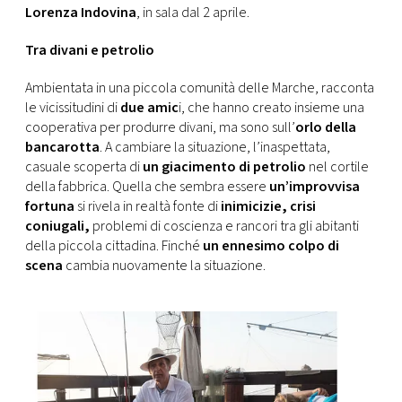
CONSIGLIA
Lorenza Indovina
, in sala dal 2 aprile.
Tra divani e petrolio
Ambientata in una piccola comunità delle Marche, racconta
le vicissitudini di
due amic
i, che hanno creato insieme una
cooperativa per produrre divani, ma sono sull’
orlo della
bancarotta
. A cambiare la situazione, l’inaspettata,
casuale scoperta di
un giacimento di petrolio
nel cortile
della fabbrica. Quella che sembra essere
un’improvvisa
fortuna
si rivela in realtà fonte di
inimicizie, crisi
coniugali,
problemi di coscienza e rancori tra gli abitanti
della piccola cittadina. Finché
un ennesimo colpo di
scena
cambia nuovamente la situazione.