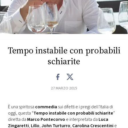
FOTO
CONCORSI
EVENTI
Tempo instabile con probabili
schiarite
VIDEO
TV
27 MARZO 2015
PRINCIPATO
DI
MONACO
È una spiritosa
commedia
sui difetti e i pregi dell’Italia di
oggi, questa “
Tempo instabile con probabili schiarite
”
diretta da
Marco Pontecorvo
e interpretata da
Luca
RMC
Zingaretti
,
Lillo
,
John Turturro
,
Carolina Crescentini
e