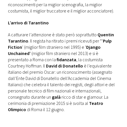
riconoscimenti per la miglior scenografia, la miglior
costumista, il miglior truccatore e il miglior acconciatore).
L’arrivo di Tarantino
A catturare l’attenzione è stato però soprattutto
Quentin
Tarantino
. Il regista ha ritirato i premi ricevuti per “‘
Pulp
Fiction
’ (miglior film straniero nel 1995) e ‘
Django
Unchained’
(miglior film straniero nel 2013) e si è
presentato a Roma con la
fidanzata
, la costumista
Courtney Hoffman. Il
David di Donatello
è l’equivalente
italiano del premio Oscar: un riconoscimento (assegnato
dall’Ente David di Donatello dell’Accademia del Cinema
Italiano) che celebra il talento dei registi, degli attori e del
personale tecnico di film nazionali e internazionali,
consegnato durante un
galà
ricco di star e glamour. La
cerimonia di premiazione 2015 si è svolta al
Teatro
Olimpico
di Roma il 12 giugno.