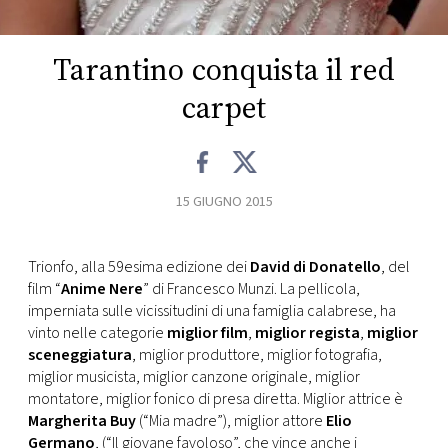
CONSIGLIA
Tarantino conquista il red
carpet
15 GIUGNO 2015
Trionfo, alla 59esima edizione dei
David di Donatello
, del
film “
Anime Nere
” di Francesco Munzi. La pellicola,
imperniata sulle vicissitudini di una famiglia calabrese, ha
vinto nelle categorie
miglior film
,
miglior regista
,
miglior
sceneggiatura
, miglior produttore, miglior fotografia,
miglior musicista, miglior canzone originale, miglior
montatore, miglior fonico di presa diretta. Miglior attrice è
Margherita Buy
(“Mia madre”), miglior attore
Elio
Germano
, (“Il giovane favoloso”, che vince anche i