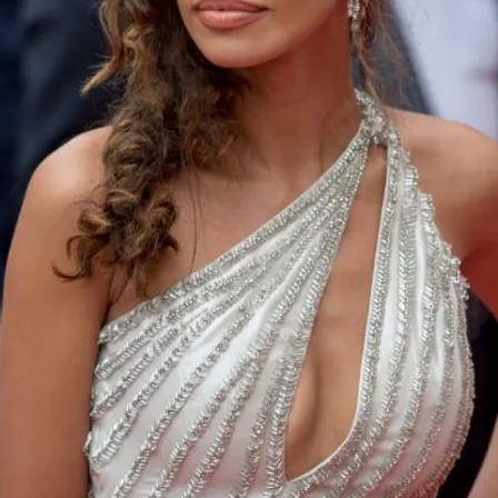
FOTO
CONCORSI
EVENTI
VIDEO
TV
PRINCIPATO
DI
MONACO
RMC