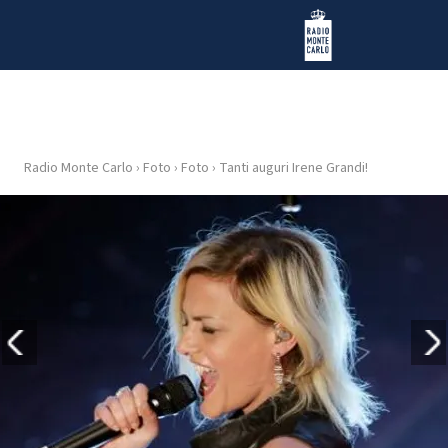
Vai al contenuto
Radio Monte Carlo
Radio Monte Carlo
›
Foto
›
Foto
›
Tanti auguri Irene Grandi!
HOME
RADIO
WEB
RADIO
PLAYLIST
NEWS