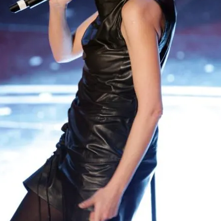
FOTO
CONCORSI
EVENTI
VIDEO
TV
PRINCIPATO
DI
MONACO
RMC