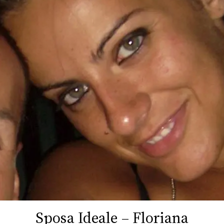
FOTO
CONCORSI
EVENTI
VIDEO
TV
PRINCIPATO
DI
MONACO
Sposa Ideale – Floriana
RMC