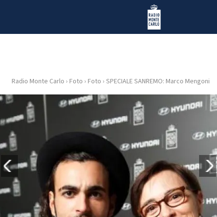
Vai al contenuto
Radio Monte Carlo
Radio Monte Carlo
›
Foto
›
Foto
›
SPECIALE SANREMO: Marco Mengoni
HOME
RADIO
WEB
RADIO
PLAYLIST
NEWS