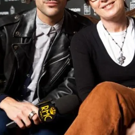
FOTO
CONCORSI
EVENTI
VIDEO
TV
PRINCIPATO
DI
MONACO
RMC