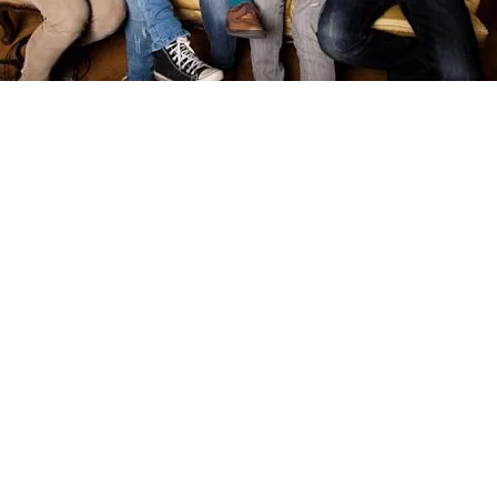
FOTO
CONCORSI
EVENTI
VIDEO
TV
PRINCIPATO
DI
MONACO
RMC