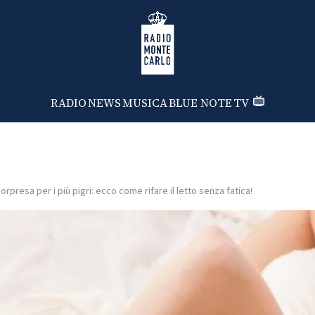
Radio Monte Carlo
RADIO
NEWS
MUSICA
BLUE NOTE
TV
orpresa per i più pigri: ecco come rifare il letto senza fatica!