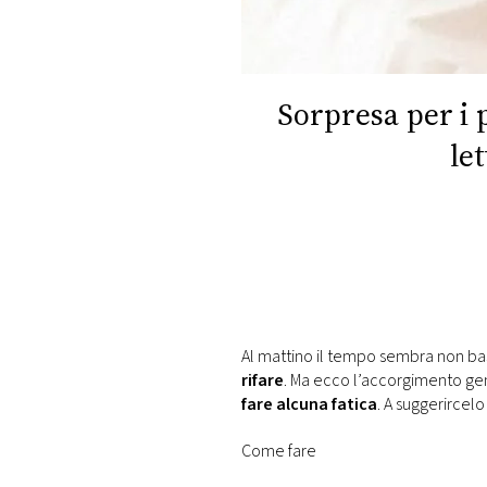
DI
MONACO
RMC
Sorpresa per i p
CONSIGLIA
le
Al mattino il tempo sembra non bas
rifare
. Ma ecco l’accorgimento ge
fare alcuna fatica
. A suggerirce
Come fare