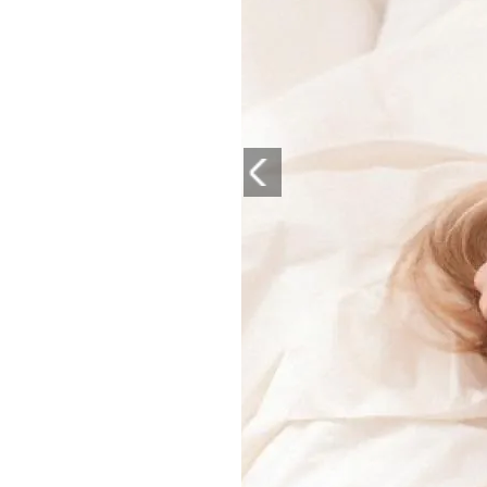
PLAYLIST
NEWS
FOTO
CONCORSI
EVENTI
VIDEO
TV
PRINCIPATO