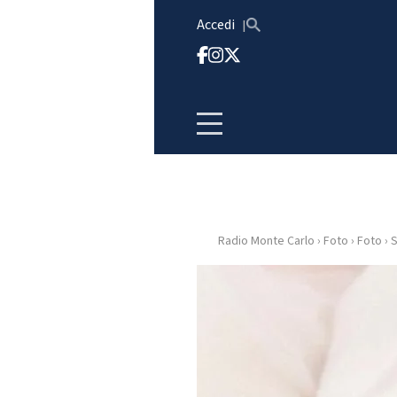
Vai al contenuto
Accedi
Radio Monte Carlo
›
Foto
›
Foto
›
S
HOME
RADIO
WEB
RADIO