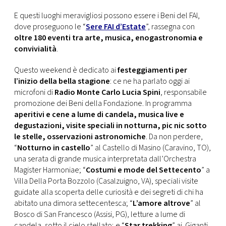
CONSIGLIA
E questi luoghi meravigliosi possono essere i Beni del FAI,
dove proseguono le “
Sere FAI d’Estate
”, rassegna con
oltre 180 eventi tra arte, musica, enogastronomia e
convivialità
.
Questo weekend è dedicato ai
festeggiamenti per
l’inizio della bella stagione
: ce ne ha parlato oggi ai
microfoni di
Radio Monte Carlo
Lucia Spini
, responsabile
promozione dei Beni della Fondazione. In programma
aperitivi e cene a lume di candela, musica live e
degustazioni, visite speciali in notturna, pic nic sotto
le stelle, osservazioni astronomiche
. Da non perdere,
“
Notturno in castello
” al Castello di Masino (Caravino, TO),
una serata di grande musica interpretata dall’Orchestra
Magister Harmoniae; “
Costumi e mode del Settecento
” a
Villa Della Porta Bozzolo (Casalzuigno, VA), speciali visite
guidate alla scoperta delle curiosità e dei segreti di chi ha
abitato una dimora settecentesca; “
L’amore altrove
” al
Bosco di San Francesco (Assisi, PG), letture a lume di
candela, sotto il cielo stellato; e “
Star trekking
” ai Giganti