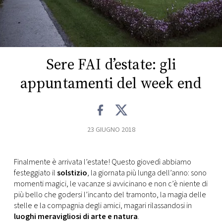
FOTO
CONCORSI
Sere FAI d’estate: gli
EVENTI
appuntamenti del week end
VIDEO
23 GIUGNO 2018
TV
Finalmente è arrivata l’estate! Questo giovedì abbiamo
PRINCIPATO
festeggiato il
solstizio
, la giornata più lunga dell’anno: sono
DI
momenti magici, le vacanze si avvicinano e non c’è niente di
MONACO
più bello che godersi l’incanto del tramonto, la magia delle
stelle e la compagnia degli amici, magari rilassandosi in
RMC
luoghi meravigliosi di arte e natura
.