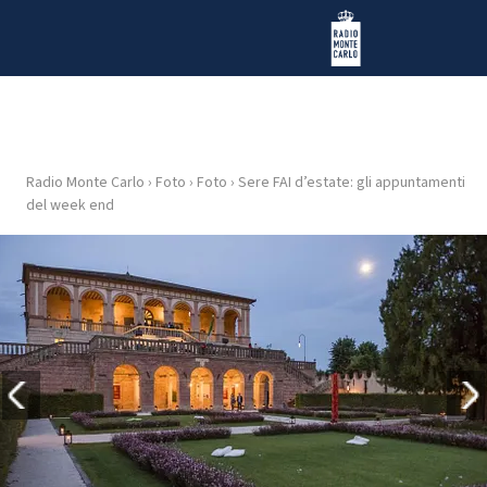
Vai al contenuto
Radio Monte Carlo
Radio Monte Carlo
›
Foto
›
Foto
›
Sere FAI d’estate: gli appuntamenti
HOME
del week end
RADIO
WEB
RADIO
PLAYLIST
NEWS