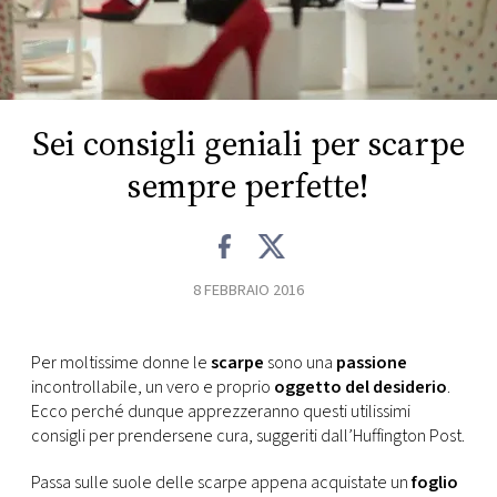
FOTO
CONCORSI
Sei consigli geniali per scarpe
EVENTI
sempre perfette!
VIDEO
8 FEBBRAIO 2016
TV
Per moltissime donne le
scarpe
sono una
passione
PRINCIPATO
incontrollabile, un vero e proprio
oggetto del desiderio
.
DI
Ecco perché dunque apprezzeranno questi utilissimi
MONACO
consigli per prendersene cura, suggeriti dall’Huffington Post.
RMC
Passa sulle suole delle scarpe appena acquistate un
foglio