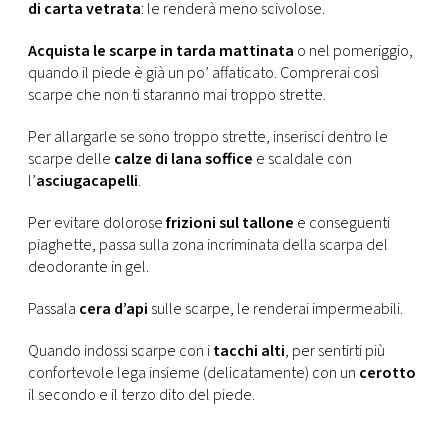
CONSIGLIA
di carta vetrata
: le renderà meno scivolose.
Acquista le scarpe in tarda mattinata
o nel pomeriggio,
quando il piede è già un po’ affaticato. Comprerai così
scarpe che non ti staranno mai troppo strette.
Per allargarle se sono troppo strette, inserisci dentro le
scarpe delle
calze di lana soffice
e scaldale con
l’
asciugacapelli
.
Per evitare dolorose
frizioni sul tallone
e conseguenti
piaghette, passa sulla zona incriminata della scarpa del
deodorante in gel.
Passala
cera d’api
sulle scarpe, le renderai impermeabili.
Quando indossi scarpe con i
tacchi alti
, per sentirti più
confortevole lega insieme (delicatamente) con un
cerotto
il secondo e il terzo dito del piede.