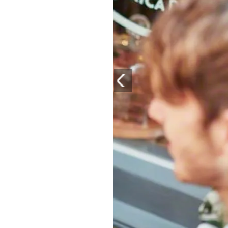
PLAYLIST
NEWS
FOTO
CONCORSI
EVENTI
VIDEO
TV
PRINCIPATO