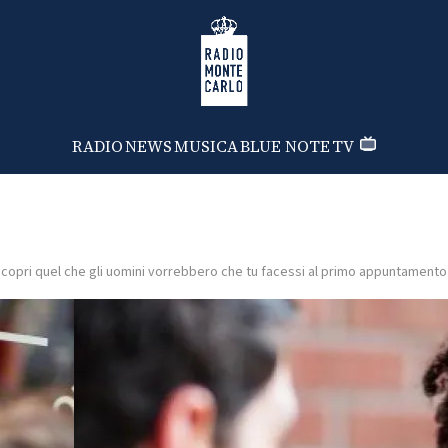
Radio Monte Carlo
RADIO
NEWS
MUSICA
BLUE NOTE
TV
copri quel che gli uomini vorrebbero che tu facessi al primo appuntamento