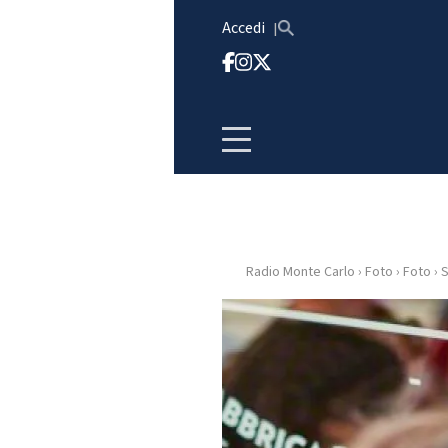
Vai al contenuto
Accedi
Radio Monte Carlo
›
Foto
›
Foto
›
S
HOME
RADIO
WEB
RADIO