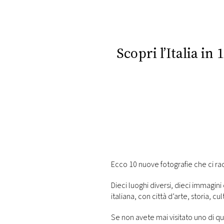
DI
MONACO
RMC
Scopri l’Italia in
CONSIGLIA
Ecco 10 nuove fotografie che ci r
Dieci luoghi diversi, dieci immagini 
italiana, con città d’arte, storia, c
Se non avete mai visitato uno di que