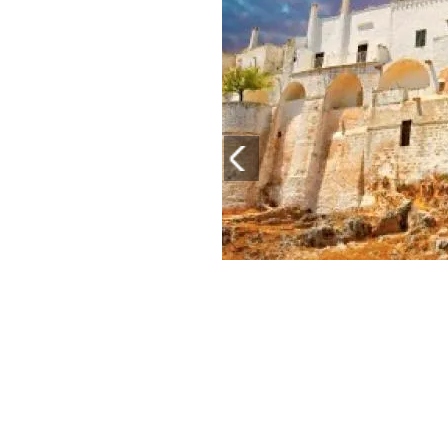
PLAYLIST
NEWS
FOTO
CONCORSI
EVENTI
VIDEO
TV
PRINCIPATO