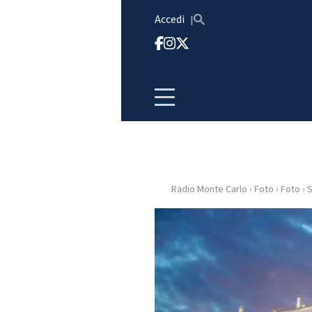
Vai al contenuto
Accedi
Radio Monte Carlo
›
Foto
›
Foto
›
S
HOME
RADIO
WEB
RADIO