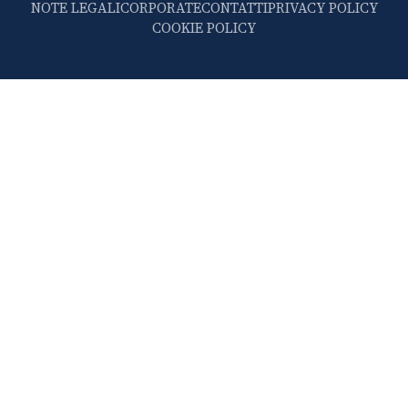
NOTE LEGALI
CORPORATE
CONTATTI
PRIVACY POLICY
COOKIE POLICY