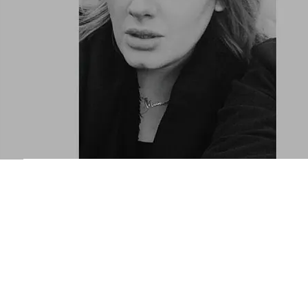
FOTO
CONCORSI
EVENTI
VIDEO
TV
PRINCIPATO
DI
MONACO
RMC