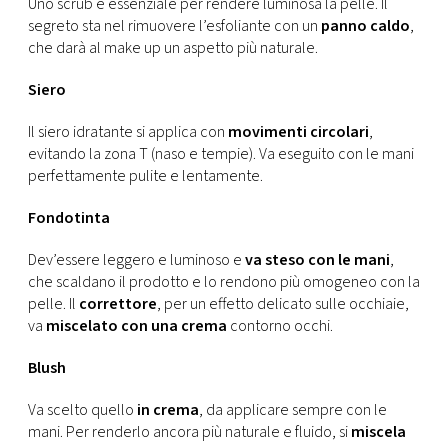
Uno scrub è essenziale per rendere luminosa la pelle. Il
segreto sta nel rimuovere l’esfoliante con un
panno caldo
,
che darà al make up un aspetto più naturale.
Siero
Il siero idratante si applica con
movimenti circolari
,
evitando la zona T (naso e tempie). Va eseguito con le mani
perfettamente pulite e lentamente.
Fondotinta
Dev’essere leggero e luminoso e
va steso con le mani
,
che scaldano il prodotto e lo rendono più omogeneo con la
pelle. Il
correttore
, per un effetto delicato sulle occhiaie,
va
miscelato con una crema
contorno occhi.
Blush
Va scelto quello
in crema
, da applicare sempre con le
mani. Per renderlo ancora più naturale e fluido, si
miscela