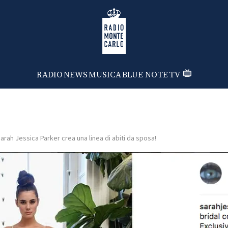
Radio Monte Carlo
RADIO
NEWS
MUSICA
BLUE NOTE
TV
arah Jessica Parker crea una linea di abiti da sposa!