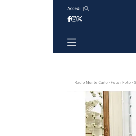
Vai al contenuto
Accedi
Radio Monte Carlo
›
Foto
›
Foto
›
S
HOME
RADIO
WEB
RADIO