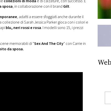
lle
collezioni di moda
e di calzature, con successo. E
da sposa
, in collaborazione con il brand
Gilt
.
emporanee
, adatti a essere sfoggiati anche durante il
a collezione di Sarah Jessica Parker gioca con i colori e
capi
blu, neri rossi e rosa
. I modelli sono 15, i prezzi
 scene memorabili di “
Sex And The City
” con Carrie in
ito da sposa.
Web