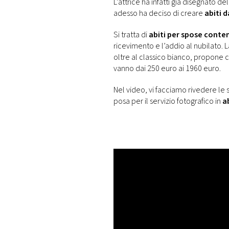
L’attrice ha infatti già disegnato de
adesso ha deciso di creare
abiti 
Si tratta di
abiti per spose cont
ricevimento e l’addio al nubilato. L
oltre al classico bianco, propone 
vanno dai 250 euro ai 1960 euro.
Nel video, vi facciamo rivedere le
posa per il servizio fotografico in
ab