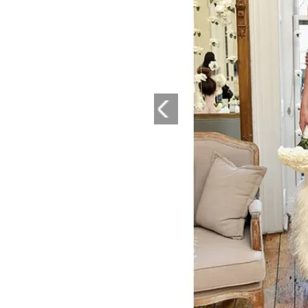
PLAYLIST
NEWS
FOTO
CONCORSI
EVENTI
VIDEO
TV
PRINCIPATO