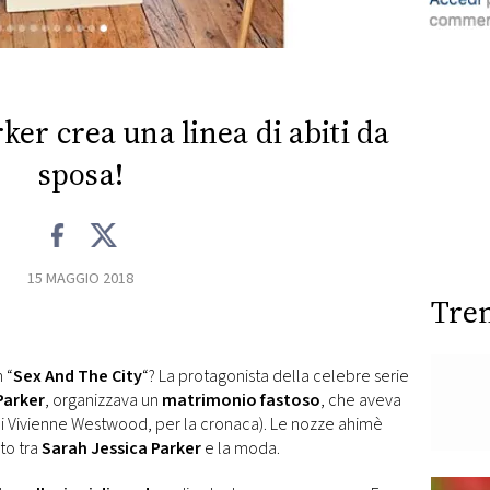
ker crea una linea di abiti da
sposa!
15 MAGGIO 2018
Tre
n “
Sex And The City
“? La protagonista della celebre serie
Parker
, organizzava un
matrimonio fastoso
, che aveva
 (di Vivienne Westwood, per la cronaca). Le nozze ahimè
to tra
Sarah Jessica Parker
e la moda.