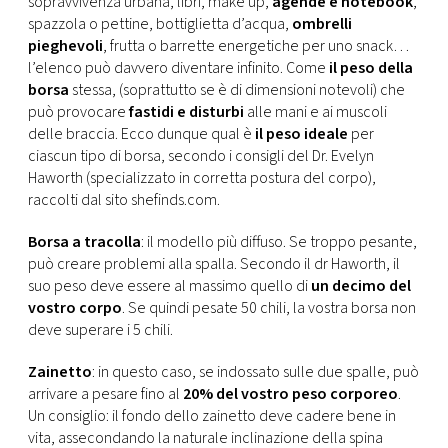
sopravvivenza urbana, libri, make up,
agende e notebook
,
CONSIGLIA
spazzola o pettine, bottiglietta d’acqua,
ombrelli
pieghevoli
, frutta o barrette energetiche per uno snack…
l’elenco può davvero diventare infinito. Come
il peso della
borsa
stessa, (soprattutto se è di dimensioni notevoli) che
può provocare
fastidi e disturbi
alle mani e ai muscoli
delle braccia. Ecco dunque qual è
il peso ideale
per
ciascun tipo di borsa, secondo i consigli del Dr. Evelyn
Haworth (specializzato in corretta postura del corpo),
raccolti dal sito shefinds.com.
Borsa a tracolla
: il modello più diffuso. Se troppo pesante,
può creare problemi alla spalla. Secondo il dr Haworth, il
suo peso deve essere al massimo quello di
un decimo del
vostro corpo
. Se quindi pesate 50 chili, la vostra borsa non
deve superare i 5 chili.
Zainetto
: in questo caso, se indossato sulle due spalle, può
arrivare a pesare fino al
20% del vostro peso corporeo
.
Un consiglio: il fondo dello zainetto deve cadere bene in
vita, assecondando la naturale inclinazione della spina