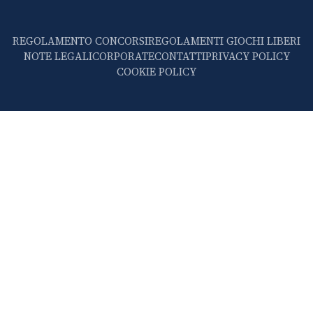
REGOLAMENTO CONCORSI
REGOLAMENTI GIOCHI LIBERI
NOTE LEGALI
CORPORATE
CONTATTI
PRIVACY POLICY
COOKIE POLICY