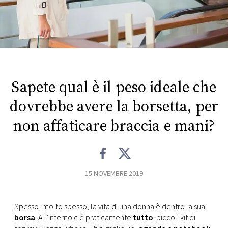
FOTO
CONCORSI
EVENTI
Sapete qual è il peso ideale che
dovrebbe avere la borsetta, per
VIDEO
non affaticare braccia e mani?
TV
PRINCIPATO
15 NOVEMBRE 2019
DI
MONACO
Spesso, molto spesso, la vita di una donna è dentro la sua
borsa
. All’interno c’è praticamente
tutto
: piccoli kit di
RMC