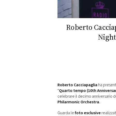
DI
MONACO
RMC
Roberto Cacciap
CONSIGLIA
Nights
Roberto Cacciapaglia
ha present
“
Quarto tempo (10th Anniversar
celebrare il decimo anniversario d
Philarmonic Orchestra
.
Guarda le
foto esclusive
realizzat