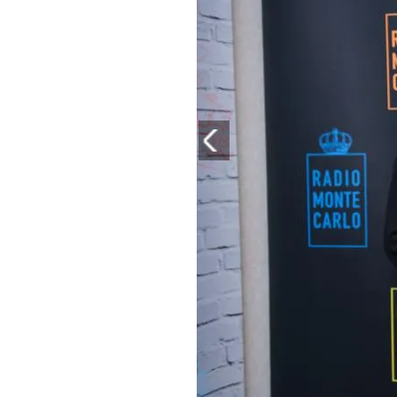
PLAYLIST
NEWS
FOTO
CONCORSI
EVENTI
VIDEO
TV
PRINCIPATO