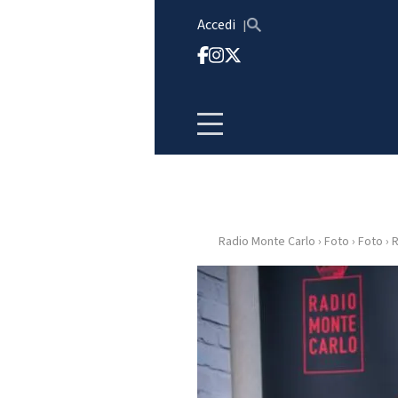
Vai al contenuto
Accedi
Radio Monte Carlo
›
Foto
›
Foto
›
R
HOME
RADIO
WEB
RADIO