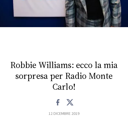
FOTO
CONCORSI
EVENTI
VIDEO
Robbie Williams: ecco la mia
sorpresa per Radio Monte
TV
Carlo!
PRINCIPATO
DI
MONACO
12 DICEMBRE 2019
RMC