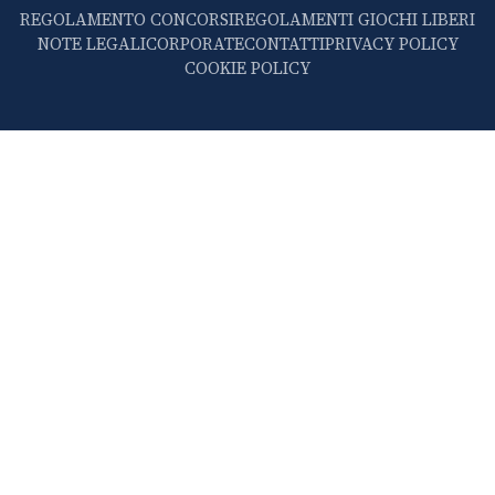
REGOLAMENTO CONCORSI
REGOLAMENTI GIOCHI LIBERI
NOTE LEGALI
CORPORATE
CONTATTI
PRIVACY POLICY
COOKIE POLICY