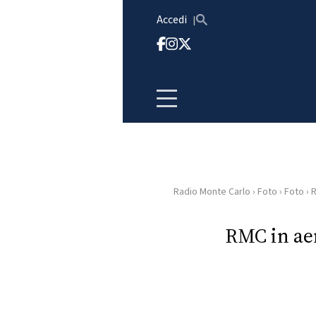
Vai al contenuto
Accedi
Radio Monte Carlo
›
Foto
›
Foto
›
R
HOME
RMC in ae
RADIO
WEB
RADIO