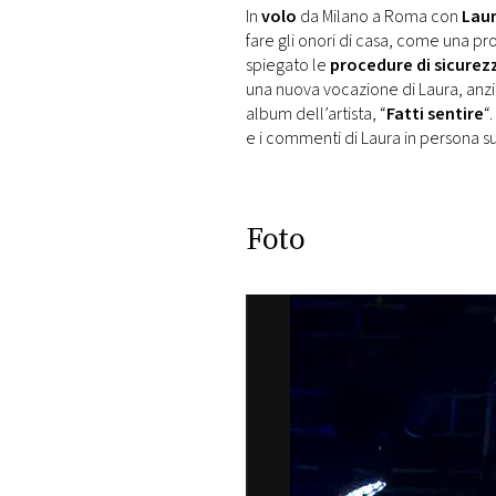
DI
In
volo
da Milano a Roma con
Laur
MONACO
fare gli onori di casa, come una p
spiegato le
procedure di sicurez
una nuova vocazione di Laura, anzi!
RMC
album dell’artista, “
Fatti sentire
“.
CONSIGLIA
e i commenti di Laura in persona 
Foto