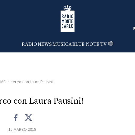
Radio Monte Carlo
RADIO
NEWS
MUSICA
BLUE NOTE
TV
MC in aereo con Laura Pausini!
reo con Laura Pausini!
15 MARZO 2018