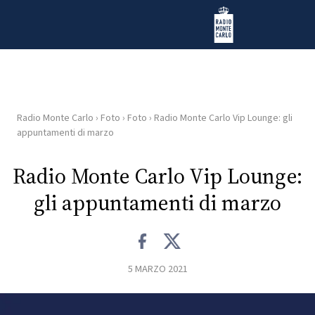
Vai al contenuto
Radio Monte Carlo
Radio Monte Carlo
›
Foto
›
Foto
›
Radio Monte Carlo Vip Lounge: gli
HOME
appuntamenti di marzo
RADIO
Radio Monte Carlo Vip Lounge:
gli appuntamenti di marzo
WEB
RADIO
PLAYLIST
5 MARZO 2021
NEWS