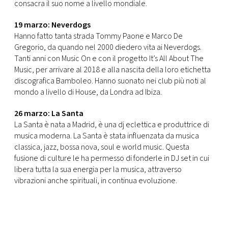
consacra il suo nome a livello mondiale.
19 marzo: Neverdogs
Hanno fatto tanta strada Tommy Paone e Marco De
Gregorio, da quando nel 2000 diedero vita ai Neverdogs.
Tanti anni con Music On e con il progetto It’s All About The
Music, per arrivare al 2018 e alla nascita della loro etichetta
discografica Bamboleo. Hanno suonato nei club più noti al
mondo a livello di House, da Londra ad Ibiza.
26 marzo: La Santa
La Santa è nata a Madrid, è una dj eclettica e produttrice di
musica moderna. La Santa è stata influenzata da musica
classica, jazz, bossa nova, soul e world music. Questa
fusione di culture le ha permesso di fonderle in DJ set in cui
libera tutta la sua energia per la musica, attraverso
vibrazioni anche spirituali, in continua evoluzione.