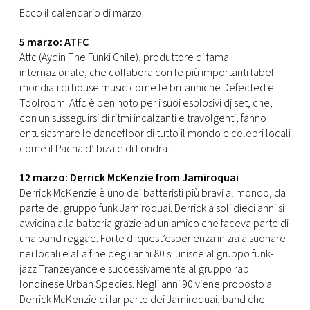
CONSIGLIA
Ecco il calendario di marzo:
5 marzo: ATFC
Atfc (Aydin The Funki Chile), produttore di fama
internazionale, che collabora con le più importanti label
mondiali di house music come le britanniche Defected e
Toolroom. Atfc è ben noto per i suoi esplosivi dj set, che,
con un susseguirsi di ritmi incalzanti e travolgenti, fanno
entusiasmare le dancefloor di tutto il mondo e celebri locali
come il Pacha d’Ibiza e di Londra.
12 marzo: Derrick McKenzie from Jamiroquai
Derrick McKenzie è uno dei batteristi più bravi al mondo, da
parte del gruppo funk Jamiroquai. Derrick a soli dieci anni si
avvicina alla batteria grazie ad un amico che faceva parte di
una band reggae. Forte di quest’esperienza inizia a suonare
nei locali e alla fine degli anni 80 si unisce al gruppo funk-
jazz Tranzeyance e successivamente al gruppo rap
londinese Urban Species. Negli anni 90 viene proposto a
Derrick McKenzie di far parte dei Jamiroquai, band che