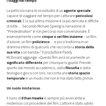
I viaggi nel tempo
CONSIGLIA
La pellicola narra le vicissitudini di un
agente speciale
,
capace di viaggiare nel tempo per catturare
pericolosi
criminali
. E la sua ultima missione è la più delicata e difficile
di tutte… Secondo Michael Spierig la narrazione di
“Predestination” è «Un percorso non convenzionale. È
essenzialmente come
cinque o sei film insieme
– un film
d’azione, un film
poliziesco
… e poi si trasforma in un
dramma intimo di qualcuno che racconta la
storia della
sua vita
a un barista».” Il produttore Paddy
McDonald aggiunge: «Questo film avrà sicuramente un
significato differente
per chiunque lo guardi. Prende
spunto dal mondo accademico, dalla
filosofia
e dalla
teologia e gioca con loro, racconta una
storia spazio
temporale
in un modo che non è mai stato fatto prima».
Un ruolo misterioso
Il ruolo di
Ethan Hawke
è sempre più avvincente e
misterioso col procedere del film. L’attore è stato subito