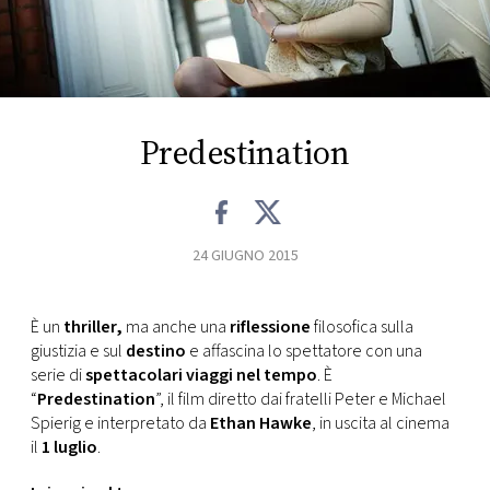
FOTO
CONCORSI
Predestination
EVENTI
VIDEO
24 GIUGNO 2015
TV
È un
thriller,
ma anche una
riflessione
filosofica sulla
giustizia e sul
destino
e affascina lo spettatore con una
PRINCIPATO
serie di
spettacolari viaggi nel tempo
. È
DI
“
Predestination
”, il film diretto dai fratelli Peter e Michael
MONACO
Spierig e interpretato da
Ethan Hawke
, in uscita al cinema
il
1 luglio
.
RMC