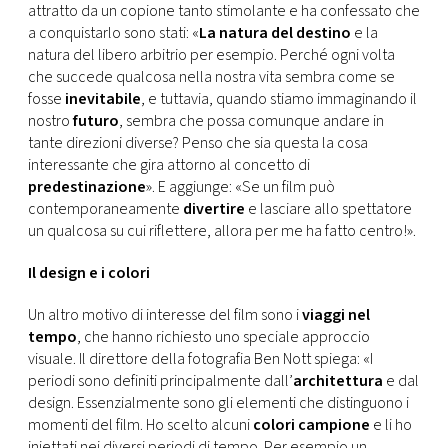
attratto da un copione tanto stimolante e ha confessato che
a conquistarlo sono stati: «
La natura del destino
e la
natura del libero arbitrio per esempio. Perché ogni volta
che succede qualcosa nella nostra vita sembra come se
fosse
inevitabile
, e tuttavia, quando stiamo immaginando il
nostro
futuro
, sembra che possa comunque andare in
tante direzioni diverse? Penso che sia questa la cosa
interessante che gira attorno al concetto di
predestinazione
». E aggiunge: «Se un film può
contemporaneamente
divertire
e lasciare allo spettatore
un qualcosa su cui riflettere, allora per me ha fatto centro!».
Il design e i colori
Un altro motivo di interesse del film sono i
viaggi nel
tempo
, che hanno richiesto uno speciale approccio
visuale. Il direttore della fotografia Ben Nott spiega: «I
periodi sono definiti principalmente dall’
architettura
e dal
design. Essenzialmente sono gli elementi che distinguono i
momenti del film. Ho scelto alcuni
colori campione
e li ho
iniettati nei diversi periodi di tempo. Per esempio un