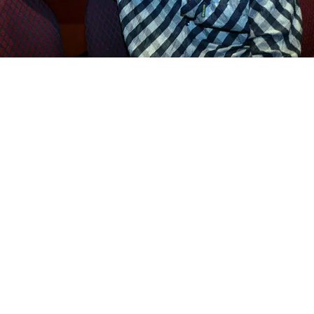
FOTO
CONCORSI
EVENTI
VIDEO
TV
PRINCIPATO
DI
MONACO
RMC