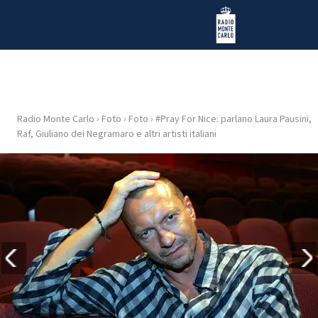
Vai al contenuto
Radio Monte Carlo
Radio Monte Carlo
›
Foto
›
Foto
›
#Pray For Nice: parlano Laura Pausini,
HOME
Raf, Giuliano dei Negramaro e altri artisti italiani
RADIO
WEB
RADIO
PLAYLIST
NEWS