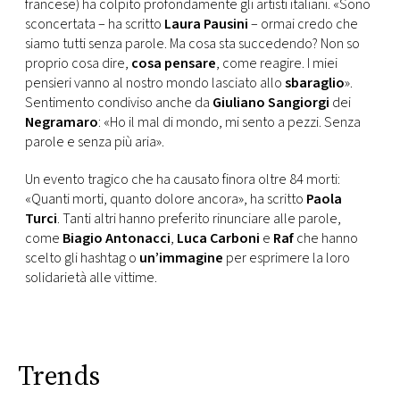
francese) ha colpito profondamente gli artisti italiani. «Sono
sconcertata – ha scritto
Laura Pausini
– ormai credo che
siamo tutti senza parole. Ma cosa sta succedendo? Non so
proprio cosa dire,
cosa pensare
, come reagire. I miei
pensieri vanno al nostro mondo lasciato allo
sbaraglio
».
Sentimento condiviso anche da
Giuliano Sangiorgi
dei
Negramaro
: «Ho il mal di mondo, mi sento a pezzi. Senza
parole e senza più aria».
Un evento tragico che ha causato finora oltre 84 morti:
«Quanti morti, quanto dolore ancora», ha scritto
Paola
Turci
. Tanti altri hanno preferito rinunciare alle parole,
come
Biagio Antonacci
,
Luca Carboni
e
Raf
che hanno
scelto gli hashtag o
un’immagine
per esprimere la loro
solidarietà alle vittime.
Trends