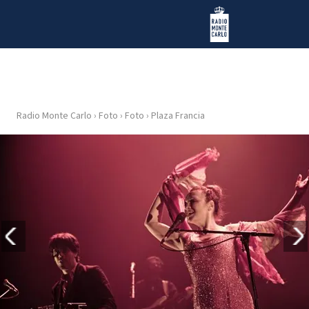
Vai al contenuto
Radio Monte Carlo
Radio Monte Carlo
›
Foto
›
Foto
›
Plaza Francia
HOME
RADIO
WEB
RADIO
PLAYLIST
NEWS