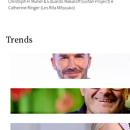
CONSIGLIA
Christoph H. Muller & Eduardo Makaroff (Gotan Project) e
Catherine Ringer (Les Rita Mitsouko)
Trends