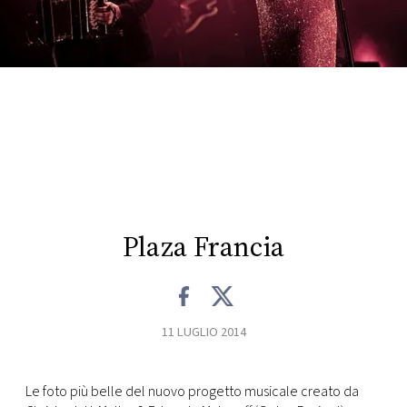
FOTO
CONCORSI
EVENTI
VIDEO
Plaza Francia
TV
PRINCIPATO
DI
11 LUGLIO 2014
MONACO
Le foto più belle del nuovo progetto musicale creato da
RMC