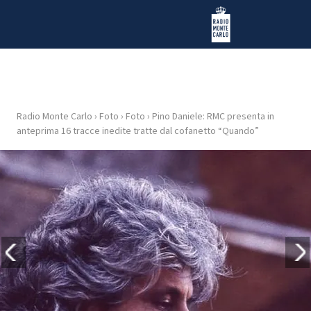
Vai al contenuto
Radio Monte Carlo
Radio Monte Carlo
›
Foto
›
Foto
›
Pino Daniele: RMC presenta in
HOME
anteprima 16 tracce inedite tratte dal cofanetto “Quando”
RADIO
WEB
RADIO
PLAYLIST
NEWS