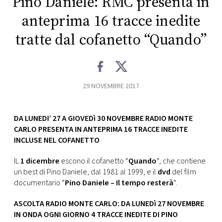
Pino Daniele: RMC presenta in
CONSIGLIA
anteprima 16 tracce inedite
tratte dal cofanetto “Quando”
29 NOVEMBRE 2017
DA LUNEDI’ 27 A GIOVEDì 30 NOVEMBRE RADIO MONTE
CARLO PRESENTA IN ANTEPRIMA 16 TRACCE INEDITE
INCLUSE NEL COFANETTO
IL
1 dicembre
escono il cofanetto “
Quando
“, che contiene
un best di Pino Daniele, dal 1981 al 1999, e il
dvd
del film
documentario “
Pino Daniele – Il tempo resterà
“.
ASCOLTA RADIO MONTE CARLO: DA LUNEDì 27 NOVEMBRE
IN ONDA OGNI GIORNO 4 TRACCE INEDITE DI PINO