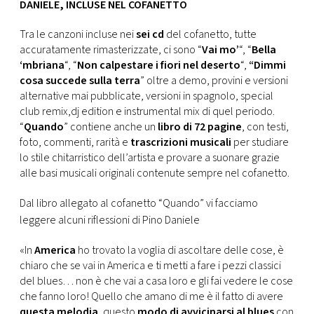
DANIELE, INCLUSE NEL COFANETTO
Tra le canzoni incluse nei
sei cd
del cofanetto, tutte
accuratamente rimasterizzate, ci sono “
Vai mo’
“, “
Bella
‘mbriana
“, “
Non calpestare i fiori nel deserto
“,
“Dimmi
cosa succede sulla terra
” oltre a demo, provini e versioni
alternative mai pubblicate, versioni in spagnolo, special
club remix,dj edition e instrumental mix di quel periodo.
“
Quando
” contiene anche un
libro di 72 pagine
, con testi,
foto, commenti, rarità e
trascrizioni musicali
per studiare
lo stile chitarristico dell’artista e provare a suonare grazie
alle basi musicali originali contenute sempre nel cofanetto.
Dal libro allegato al cofanetto “Quando” vi facciamo
leggere alcuni riflessioni di Pino Daniele
«In
America
ho trovato la voglia di ascoltare delle cose, è
chiaro che se vai in America e ti metti a fare i pezzi classici
del blues… non è che vai a casa loro e gli fai vedere le cose
che fanno loro! Quello che amano di me è il fatto di avere
questa melodia
, questo
modo di avvicinarsi al blues
con