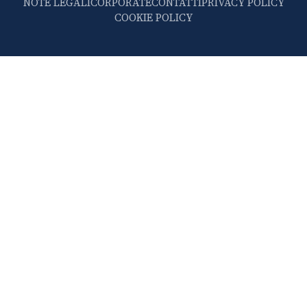
NOTE LEGALI
CORPORATE
CONTATTI
PRIVACY POLICY
COOKIE POLICY