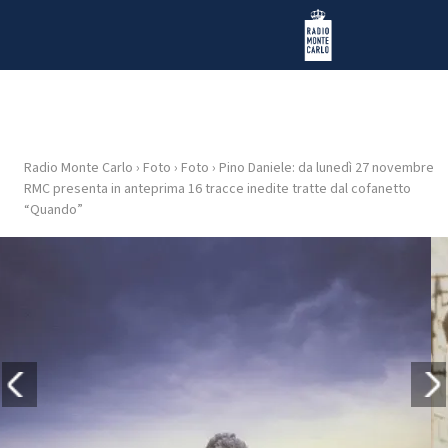
Vai al contenuto
Radio Monte Carlo
Radio Monte Carlo
›
Foto
›
Foto
›
Pino Daniele: da lunedì 27 novembre
HOME
RMC presenta in anteprima 16 tracce inedite tratte dal cofanetto
“Quando”
RADIO
WEB
RADIO
PLAYLIST
NEWS