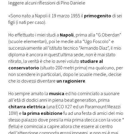
leggere alcuni riflessioni di Pino Daniele
«Sono nato a Napoli il 19 marzo 1955 il
primogenito
di sei
figli (i nati per caso).
Ho effettuato i miei studi a
Napoli
, prima alla “G.Oberdan”
(scuole elementari), poi le medie alla “Ugo Foscolo” e
successivamente all’istituto tecnico “Armando Diaz”, il mio
diploma è ancora in quest’ultima sede, non è mai stato
ritirato, la verità è che io avrei voluto
studiare al
conservatorio
(situato 200 metri prima) ma qualcuno, per
non scendere in particolari, dopo le scuole medie, decise
che io dovessi diventare
un ragioniere
.
Ho sempre amato la
musica
ed ho cominciato a suonare
all’età di dodici anni in piena beat generation, prima
chitarra elettrica
(una ECO X27 ed un Paramount Meazzi
10W) e
la prima esibizione
fu ad una festa di amici del mio
stesso palazzo dove presi la mia prima stecca con la voce *
(fella) e cominciai a capire allora che essere al centro
dell’attenzione comporta grossi impegni, e non mi è mai