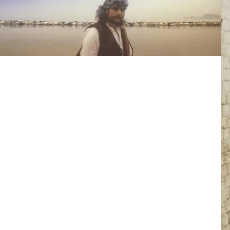
FOTO
CONCORSI
EVENTI
VIDEO
TV
PRINCIPATO
DI
MONACO
RMC