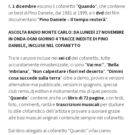
IL
1 dicembre
escono il cofanetto “
Quando
“, che contiene
un best di Pino Daniele, dal 1981 al 1999, e il
dvd
del film
documentario “
Pino Daniele – Il tempo resterà
“.
ASCOLTA RADIO MONTE CARLO: DA LUNEDì 27 NOVEMBRE
IN ONDA OGNI GIORNO 4 TRACCE INEDITE DI PINO
DANIELE, INCLUSE NEL COFANETTO
Tra le canzoni incluse nei
sei cd
del cofanetto, tutte
accuratamente rimasterizzate, ci sono “
Vai mo’
“, “
Bella
‘mbriana
“, “
Non calpestare i fiori nel deserto
“,
“Dimmi
cosa succede sulla terra
” oltre a demo, provini e versioni
alternative mai pubblicate, versioni in spagnolo, special
club remix,dj edition e instrumental mix di quel periodo.
“
Quando
” contiene anche un
libro di 72 pagine
, con testi,
foto, commenti, rarità e
trascrizioni musicali
per studiare
lo stile chitarristico dell’artista e provare a suonare grazie
alle basi musicali originali contenute sempre nel cofanetto.
Dal libro allegato al cofanetto “Quando” vi facciamo