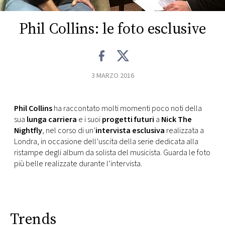
FOTO
Phil Collins: le foto esclusive
CONCORSI
3 MARZO 2016
EVENTI
VIDEO
Phil Collins
ha raccontato molti momenti poco noti della
sua
lunga carriera
e i suoi
progetti futuri
a
Nick The
Nightfly
, nel corso di un’
intervista esclusiva
realizzata a
TV
Londra, in occasione dell’uscita della serie dedicata alla
ristampe degli album da solista del musicista. Guarda le foto
più belle realizzate durante l’intervista.
PRINCIPATO
DI
MONACO
Trends
RMC