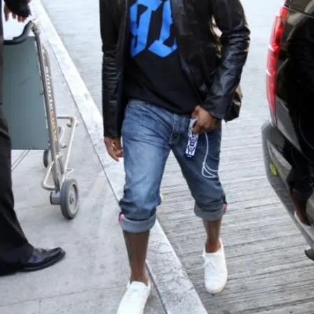
FOTO
CONCORSI
EVENTI
VIDEO
TV
PRINCIPATO
DI
MONACO
RMC