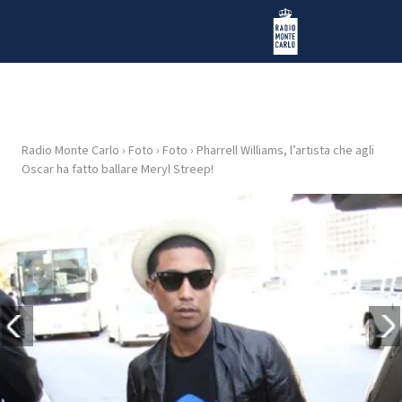
Vai al contenuto
Radio Monte Carlo
Radio Monte Carlo
›
Foto
›
Foto
›
Pharrell Williams, l’artista che agli
HOME
Oscar ha fatto ballare Meryl Streep!
RADIO
WEB
RADIO
PLAYLIST
NEWS