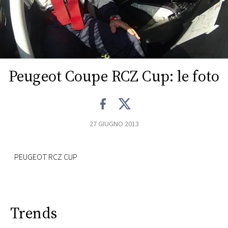
FOTO
CONCORSI
Peugeot Coupe RCZ Cup: le foto
EVENTI
VIDEO
27 GIUGNO 2013
TV
PEUGEOT RCZ CUP
PRINCIPATO
DI
MONACO
Trends
RMC