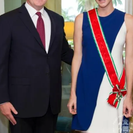
FOTO
CONCORSI
EVENTI
VIDEO
TV
PRINCIPATO
DI
MONACO
RMC