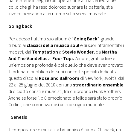
dalle scene in seguito all’operazione a una vertebra del
collo che gli ha reso doloroso suonare la batteria, stia
invece pensando a un ritorno sulla scena musicale.
Going back
Per adesso l’ultimo suo album è “
Going Back
”, grande
tributo ai
classici della musica soul
e ai suoi intramontabili
maestri, dai
Temptation
a
Stevie Wonder
, da
Martha
And The Vandellas
ai
Four Tops
. Amore, gratitudine e
un’emozione profonda è poi quello che deve aver provato
il fortunato pubblico dei suoi concerti speciali dedicati a
questo disco al
Roseland Ballroom
di New York, svoltisi dal
22 al 25 giugno del 2010 con uno
straordinario ensemble
di diciotto coristi e musicisti, tra cui proprio i Funk Brothers.
Anche se forse il più emozionato e felice sarà stato proprio
Collins, che coronava così un suo sogno musicale.
I Genesis
Il compositore e musicista britannico è nato a Chiswick, un