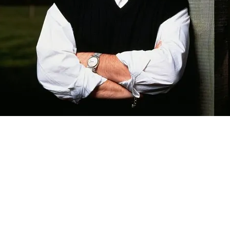
FOTO
CONCORSI
EVENTI
VIDEO
TV
PRINCIPATO
DI
MONACO
RMC