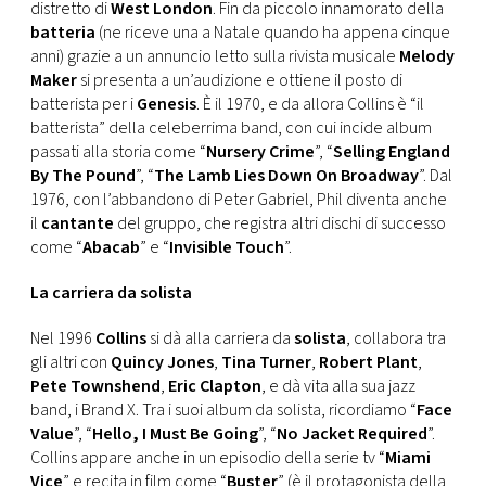
distretto di
West London
. Fin da piccolo innamorato della
batteria
(ne riceve una a Natale quando ha appena cinque
anni) grazie a un annuncio letto sulla rivista musicale
Melody
Maker
si presenta a un’audizione e ottiene il posto di
batterista per i
Genesis
. È il 1970, e da allora Collins è “il
batterista” della celeberrima band, con cui incide album
passati alla storia come “
Nursery Crime
”, “
Selling England
By The Pound
”, “
The Lamb Lies Down On Broadway
”. Dal
1976, con l’abbandono di Peter Gabriel, Phil diventa anche
il
cantante
del gruppo, che registra altri dischi di successo
come “
Abacab
” e “
Invisible Touch
”.
La carriera da solista
Nel 1996
Collins
si dà alla carriera da
solista
, collabora tra
gli altri con
Quincy Jones
,
Tina Turner
,
Robert Plant
,
Pete Townshend
,
Eric Clapton
, e dà vita alla sua jazz
band, i Brand X. Tra i suoi album da solista, ricordiamo “
Face
Value
”, “
Hello, I Must Be Going
”, “
No Jacket Required
”.
Collins appare anche in un episodio della serie tv “
Miami
Vice
” e recita in film come “
Buster
” (è il protagonista della